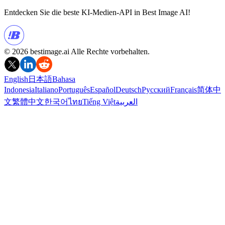
Entdecken Sie die beste KI-Medien-API in Best Image AI!
© 2026 bestimage.ai Alle Rechte vorbehalten.
English
日本語
Bahasa
Indonesia
Italiano
Português
Español
Deutsch
Русский
Français
简体中
文
繁體中文
한국어
ไทย
Tiếng Việt
العربية