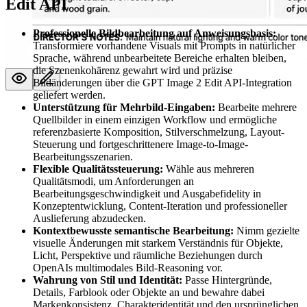
Edit API
Professionelle Bildbearbeitung auf Anweisungsbasis:
Transformiere vorhandene Visuals mit Prompts in natürlicher
Sprache, während unbearbeitete Bereiche erhalten bleiben,
die Szenenkohärenz gewahrt wird und präzise
Bildänderungen über die GPT Image 2 Edit API-Integration
geliefert werden.
Unterstützung für Mehrbild-Eingaben:
Bearbeite mehrere
Quellbilder in einem einzigen Workflow und ermögliche
referenzbasierte Komposition, Stilverschmelzung, Layout-
Steuerung und fortgeschrittenere Image-to-Image-
Bearbeitungsszenarien.
Flexible Qualitätssteuerung:
Wähle aus mehreren
Qualitätsmodi, um Anforderungen an
Bearbeitungsgeschwindigkeit und Ausgabefidelity in
Konzeptentwicklung, Content-Iteration und professioneller
Auslieferung abzudecken.
Kontextbewusste semantische Bearbeitung:
Nimm gezielte
visuelle Änderungen mit starkem Verständnis für Objekte,
Licht, Perspektive und räumliche Beziehungen durch
OpenAIs multimodales Bild-Reasoning vor.
Wahrung von Stil und Identität:
Passe Hintergründe,
Details, Farblook oder Objekte an und bewahre dabei
Markenkonsistenz, Charakteridentität und den ursprünglichen