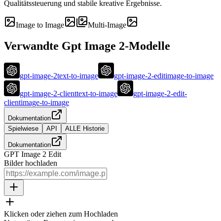
Qualitätssteuerung und stabile kreative Ergebnisse.
Image to Image
Multi-Image
Verwandte Gpt Image 2-Modelle
gpt-image-2
text-to-image
gpt-image-2-edit
image-to-image
gpt-image-2-client
text-to-image
gpt-image-2-edit-
client
image-to-image
Dokumentation
Spielwiese
API
ALLE Historie
Dokumentation
GPT Image 2 Edit
Bilder hochladen
Klicken oder ziehen zum Hochladen