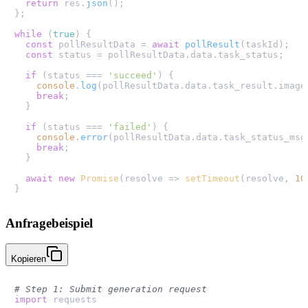
return
 res.
json
();

};

while
 (
true
) {

const
 pollResultData = 
await
pollResult
(taskId);

const
 status = pollResultData.
data
.
task_status
;

if
 (status === 
'succeed'
) {

console
.
log
(pollResultData.
data
.
task_result
.
image
break
;

  }

if
 (status === 
'failed'
) {

console
.
error
(pollResultData.
data
.
task_status_msg
break
;

  }

await
new
Promise
(
resolve
 =>
setTimeout
(resolve, 
10
Anfragebeispiel
Kopieren
# Step 1: Submit generation request
import
 requests
