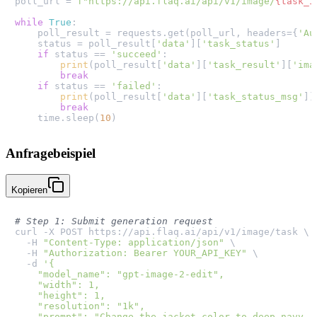
poll_url = 
f"https://api.flaq.ai/api/v1/image/
{task_i
while
True
:

    poll_result = requests.get(poll_url, headers={
'Au
    status = poll_result[
'data'
][
'task_status'
]

if
 status == 
'succeed'
:

print
(poll_result[
'data'
][
'task_result'
][
'ima
break
if
 status == 
'failed'
:

print
(poll_result[
'data'
][
'task_status_msg'
])

break
    time.sleep(
10
Anfragebeispiel
Kopieren
# Step 1: Submit generation request
curl -X POST https://api.flaq.ai/api/v1/image/task \

  -H 
"Content-Type: application/json"
 \

  -H 
"Authorization: Bearer YOUR_API_KEY"
 \

  -d 
'{

    "model_name": "gpt-image-2-edit",

    "width": 1,

    "height": 1,

    "resolution": "1k",

    "prompt": "Change the jacket color to deep navy, k