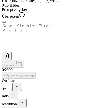
Unterstützte Formate
:
jpg, png, webp
0
/
16
Bilder
Prompt eingeben
Übersetzen
Kopieren
0
/
2000
Prompt optimieren
Qualitaet
quality
ratio
resolution