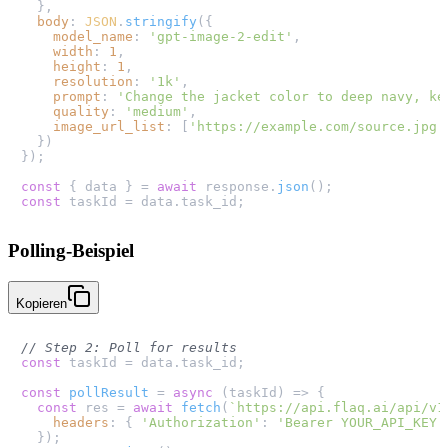
  },

body
: 
JSON
.
stringify
({

model_name
: 
'gpt-image-2-edit'
,

width
: 
1
,

height
: 
1
,

resolution
: 
'1k'
,

prompt
: 
'Change the jacket color to deep navy, ke
quality
: 
'medium'
,

image_url_list
: [
'https://example.com/source.jpg'
  })

});

const
 { data } = 
await
 response.
json
const
 taskId = data.
task_id
Polling-Beispiel
Kopieren
// Step 2: Poll for results
const
 taskId = data.
task_id
;

const
pollResult
 = 
async
 (
taskId
) => {

const
 res = 
await
fetch
(
`https://api.flaq.ai/api/v1
headers
: { 
'Authorization'
: 
'Bearer YOUR_API_KEY'
  });
