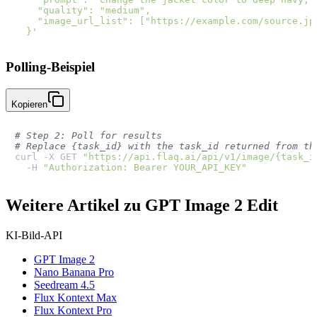
    "quality": "medium",

    "image_url_list": ["https://example.com/source.jpg
  }'
Polling-Beispiel
Kopieren
# Step 2: Poll for results
# Replace {task_id} with the task_id returned from th
curl -X GET 
"https://api.flaq.ai/api/v1/image/{task_i
  -H 
"Authorization: Bearer YOUR_API_KEY"
Weitere Artikel zu GPT Image 2 Edit
KI-Bild-API
GPT Image 2
Nano Banana Pro
Seedream 4.5
Flux Kontext Max
Flux Kontext Pro