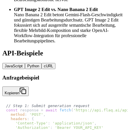
GPT Image 2 Edit vs. Nano Banana 2 Edit
Nano Banana 2 Edit betont Gemini-Flash-Geschwindigkeit
und günstigen Bearbeitungsdurchsatz. GPT Image 2 Edit
fokussiert sich auf ausgereifte semantische Bearbeitung,
flexible Mehrbild-Komposition und starke OpenAI-
Workflow-Integration für professionelle
Bearbeitungspipelines.
API-Beispiele
JavaScript
Python
cURL
Anfragebeispiel
Kopieren
// Step 1: Submit generation request
const
 response = 
await
fetch
(
'https://api.flaq.ai/api
method
: 
'POST'
,

headers
: {

'Content-Type'
: 
'application/json'
,

'Authorization'
: 
'Bearer YOUR_API_KEY'