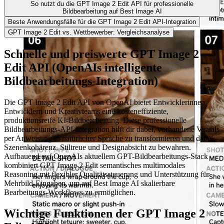
So nutzt du die GPT Image 2 Edit API für professionelle
Bildbearbeitung auf Best Image AI
Beste Anwendungsfälle für die GPT Image 2 Edit API-Integration
GPT Image 2 Edit vs. Wettbewerber: Vergleichsanalyse
Schnelle und preiswerte GPT Image 2
Edit API (OpenAIs intelligente
Bildbearbeitungs-Integration)
Die GPT Image 2 Edit API von OpenAI bietet Entwicklerinnen,
Entwicklern und Kreativteams eine kosteneffiziente,
produktionsreife KI-Bildbearbeitung. Diese professionelle
Bildbearbeitungs-API-Integration hilft dir dabei, vorhandene Visuals
per Anweisung in natürlicher Sprache zu transformieren und dabei
Szenenkohärenz, Stiltreue und Designabsicht zu bewahren.
Aufbauend auf OpenAIs aktuellem GPT-Bildbearbeitungs-Stack
kombiniert GPT Image 2 Edit semantisches multimodales
Reasoning mit flexibler Qualitätssteuerung und Unterstützung für
Mehrbild-Eingaben, um auf Best Image AI skalierbare
Bearbeitungs-Workflows zu ermöglichen.
Wichtige Funktionen der GPT Image 2