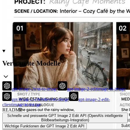
Verwandte Modelle
gpt-image-2
text-to-image
gpt-image-2-edit
image-to-image
gpt-image-2-client
text-to-image
gpt-image-2-edit-
client
image-to-image
README
Schnelle und preiswerte GPT Image 2 Edit API (OpenAIs intelligente
Bildbearbeitungs-Integration)
Wichtige Funktionen der GPT Image 2 Edit API