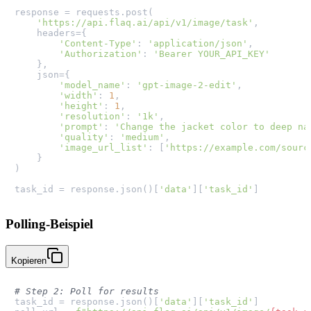
response = requests.post(

'https://api.flaq.ai/api/v1/image/task'
,

    headers={

'Content-Type'
: 
'application/json'
,

'Authorization'
: 
'Bearer YOUR_API_KEY'
    },

    json={

'model_name'
: 
'gpt-image-2-edit'
,

'width'
: 
1
,

'height'
: 
1
,

'resolution'
: 
'1k'
,

'prompt'
: 
'Change the jacket color to deep na
'quality'
: 
'medium'
,

'image_url_list'
: [
'https://example.com/sourc
    }

)

task_id = response.json()[
'data'
][
'task_id'
Polling-Beispiel
Kopieren
# Step 2: Poll for results
task_id = response.json()[
'data'
][
'task_id'
]
