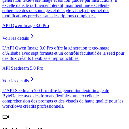
generation texte-vers-image et edition guidee par instructions. Il
excelle dans le raffinement iteratif, maintient une excellente
coherence des personnages et du style visuel, et permet des
modifications precises sans descriptions complexes.
API Qwen Image 3.0 Pro
Voir les details
L’API Qwen Image 3.0 Pro offre la génération texte-image
d’Alibaba avec sept formats et un contrôle facultatif de la seed pour
des flux créatifs flexibles et reproductibles.
API Seedream 5.0 Pro
Voir les details
L’API Seedream 5.0 Pro offre la génération texte-image de
ByteDance avec des formats flexibles, une excellente
compréhension des prompts et des visuels de haute qualité pour les
workflows créatifs professionnels.