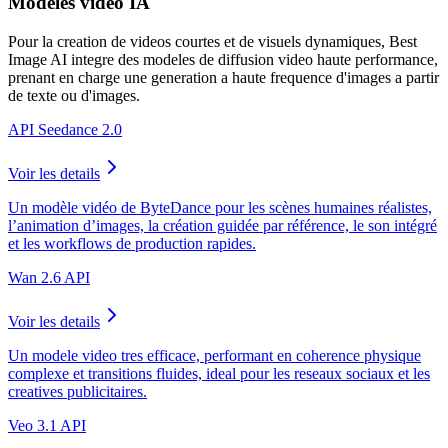
Modeles video IA
Pour la creation de videos courtes et de visuels dynamiques, Best
Image AI integre des modeles de diffusion video haute performance,
prenant en charge une generation a haute frequence d'images a partir
de texte ou d'images.
API Seedance 2.0
Voir les details
Un modèle vidéo de ByteDance pour les scènes humaines réalistes,
l’animation d’images, la création guidée par référence, le son intégré
et les workflows de production rapides.
Wan 2.6 API
Voir les details
Un modele video tres efficace, performant en coherence physique
complexe et transitions fluides, ideal pour les reseaux sociaux et les
creatives publicitaires.
Veo 3.1 API