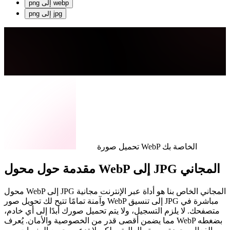
webp
إلى
png
jpg
إلى
png
تحميل صورة WebP الخاصة بك
مقدمة حول محول WebP إلى JPG المجاني
محول WebP إلى JPG المجاني الخاص بنا هو أداة عبر الإنترنت مجانية
وآمنة تمامًا تتيح لك تحويل صور WebP إلى تنسيق JPG مباشرة في
متصفحك. لا يلزم التسجيل، ولا يتم تحميل صورك أبدًا إلى أي خادم،
مما يضمن أقصى قدر من الخصوصية والأمان. يُعرف WebP بضغطه