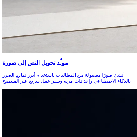
مولّد تحويل النص إلى صورة
أنشئ صورًا مصقولة من المطالبات باستخدام أبرز نماذج الصور
بالذكاء الاصطناعي وإعدادات مرنة وسير عمل سريع عبر المتصفح.