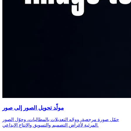
مولّد تحويل الصور إلى صور
حمّل صورة مرجعية، ووجّه التعديلات بالمطالبات، وحوّل الصور
المرئية لأغراض التصميم والتسويق والإنتاج الإبداعي.