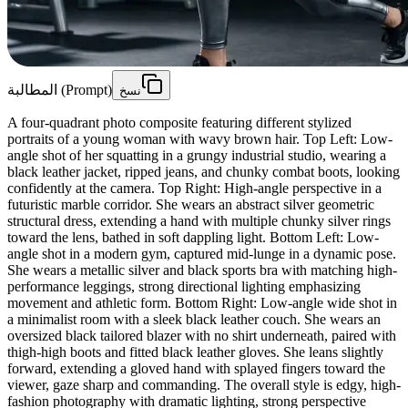
المطالبة (Prompt)
نسخ
A four-quadrant photo composite featuring different stylized
portraits of a young woman with wavy brown hair. Top Left: Low-
angle shot of her squatting in a grungy industrial studio, wearing a
black leather jacket, ripped jeans, and chunky combat boots, looking
confidently at the camera. Top Right: High-angle perspective in a
futuristic marble corridor. She wears an abstract silver geometric
structural dress, extending a hand with multiple chunky silver rings
toward the lens, bathed in soft dappling light. Bottom Left: Low-
angle shot in a modern gym, captured mid-lunge in a dynamic pose.
She wears a metallic silver and black sports bra with matching high-
performance leggings, strong directional lighting emphasizing
movement and athletic form. Bottom Right: Low-angle wide shot in
a minimalist room with a sleek black leather couch. She wears an
oversized black tailored blazer with no shirt underneath, paired with
thigh-high boots and fitted black leather gloves. She leans slightly
forward, extending a gloved hand with splayed fingers toward the
viewer, gaze sharp and commanding. The overall style is edgy, high-
fashion photography with dramatic lighting, strong perspective