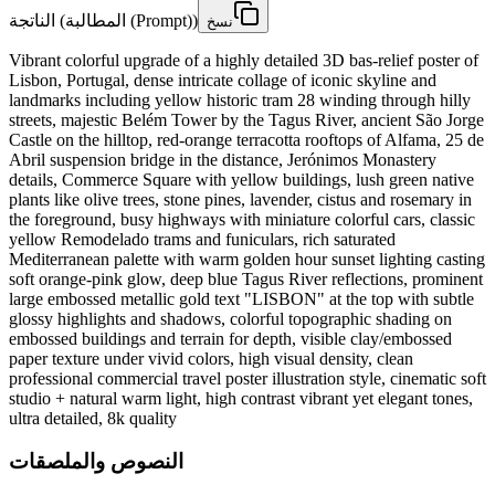
الناتجة (المطالبة (Prompt))
نسخ
Vibrant colorful upgrade of a highly detailed 3D bas-relief poster of
Lisbon, Portugal, dense intricate collage of iconic skyline and
landmarks including yellow historic tram 28 winding through hilly
streets, majestic Belém Tower by the Tagus River, ancient São Jorge
Castle on the hilltop, red-orange terracotta rooftops of Alfama, 25 de
Abril suspension bridge in the distance, Jerónimos Monastery
details, Commerce Square with yellow buildings, lush green native
plants like olive trees, stone pines, lavender, cistus and rosemary in
the foreground, busy highways with miniature colorful cars, classic
yellow Remodelado trams and funiculars, rich saturated
Mediterranean palette with warm golden hour sunset lighting casting
soft orange-pink glow, deep blue Tagus River reflections, prominent
large embossed metallic gold text "LISBON" at the top with subtle
glossy highlights and shadows, colorful topographic shading on
embossed buildings and terrain for depth, visible clay/embossed
paper texture under vivid colors, high visual density, clean
professional commercial travel poster illustration style, cinematic soft
studio + natural warm light, high contrast vibrant yet elegant tones,
ultra detailed, 8k quality
النصوص والملصقات