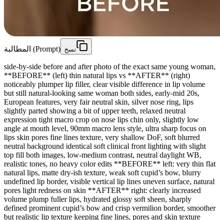
المطالبة (Prompt)
نسخ
side-by-side before and after photo of the exact same young woman,
**BEFORE** (left) thin natural lips vs **AFTER** (right)
noticeably plumper lip filler, clear visible difference in lip volume
but still natural-looking same woman both sides, early-mid 20s,
European features, very fair neutral skin, silver nose ring, lips
slightly parted showing a bit of upper teeth, relaxed neutral
expression tight macro crop on nose lips chin only, slightly low
angle at mouth level, 90mm macro lens style, ultra sharp focus on
lips skin pores fine lines texture, very shallow DoF, soft blurred
neutral background identical soft clinical front lighting with slight
top fill both images, low-medium contrast, neutral daylight WB,
realistic tones, no heavy color edits **BEFORE** left: very thin flat
natural lips, matte dry-ish texture, weak soft cupid’s bow, blurry
undefined lip border, visible vertical lip lines uneven surface, natural
pores light redness on skin **AFTER** right: clearly increased
volume plump fuller lips, hydrated glossy soft sheen, sharply
defined prominent cupid’s bow and crisp vermilion border, smoother
but realistic lip texture keeping fine lines, pores and skin texture