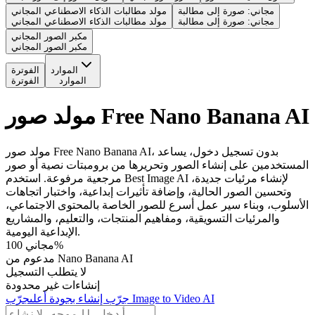
مجاني: صورة إلى مطالبة
مولد مطالبات الذكاء الاصطناعي المجاني
مجاني: صورة إلى مطالبة
مولد مطالبات الذكاء الاصطناعي المجاني
مكبر الصور المجاني
مكبر الصور المجاني
الموارد
الفوترة
الموارد
الفوترة
مولد صور Free Nano Banana AI
مولد صور Free Nano Banana AI، بدون تسجيل دخول، يساعد
المستخدمين على إنشاء الصور وتحريرها من برومبتات نصية أو صور
مرجعية مرفوعة. استخدم Best Image AI لإنشاء مرئيات جديدة،
وتحسين الصور الحالية، وإضافة تأثيرات إبداعية، واختبار اتجاهات
الأسلوب، وبناء سير عمل أسرع للصور الخاصة بالمحتوى الاجتماعي،
والمرئيات التسويقية، ومفاهيم المنتجات، والتعليم، والمشاريع
الإبداعية اليومية.
مجاني 100%
مدعوم من Nano Banana AI
لا يتطلب التسجيل
إنشاءات غير محدودة
جرّب Image to Video AI
جرّب إنشاء بجودة أعلى