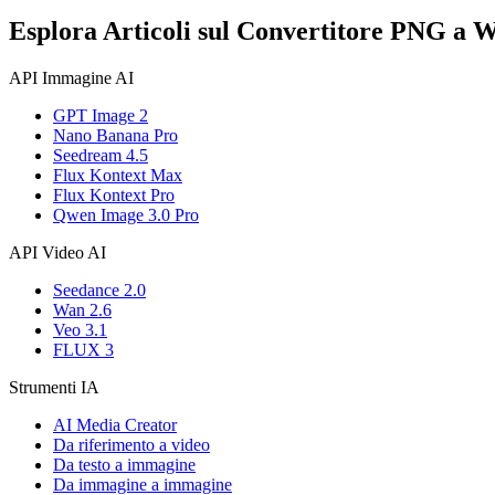
Esplora Articoli sul Convertitore PNG a 
API Immagine AI
GPT Image 2
Nano Banana Pro
Seedream 4.5
Flux Kontext Max
Flux Kontext Pro
Qwen Image 3.0 Pro
API Video AI
Seedance 2.0
Wan 2.6
Veo 3.1
FLUX 3
Strumenti IA
AI Media Creator
Da riferimento a video
Da testo a immagine
Da immagine a immagine