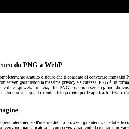
Sicuro da PNG a WebP
mpletamente gratuito e sicuro che ti consente di convertire immagini 
lcun server, garantendo la massima privacy e sicurezza. PNG è un form
afica e il design web. Tuttavia, i file PNG possono essere di grandi dim
ntenendo un'alta qualità, rendendolo perfetto per le applicazioni web. 
magine
era interamente all'interno del tuo browser, garantendo che tutte le c
on vengono mai caricate su alcun server, garantendo la massima privacy 