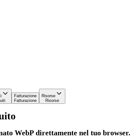
i
Fatturazione
Risorse
iti
Fatturazione
Risorse
uito
ato WebP direttamente nel tuo browser.