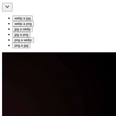
webp
a
jpg
webp
a
png
jpg
a
webp
jpg
a
png
png
a
webp
png
a
jpg