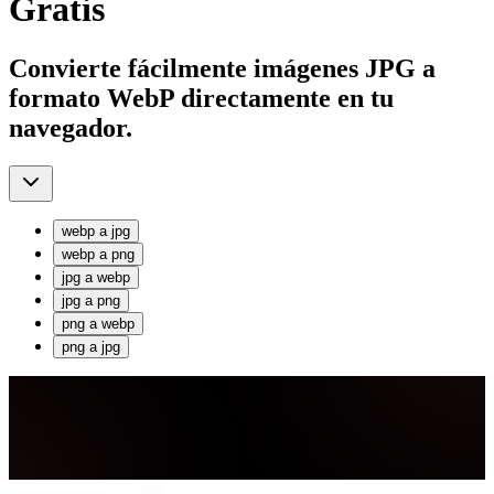
Gratis
Convierte fácilmente imágenes JPG a
formato WebP directamente en tu
navegador.
webp
a
jpg
webp
a
png
jpg
a
webp
jpg
a
png
png
a
webp
png
a
jpg