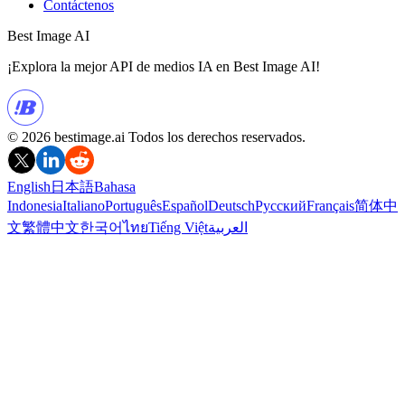
Contáctenos
Best Image AI
¡Explora la mejor API de medios IA en Best Image AI!
© 2026 bestimage.ai Todos los derechos reservados.
English
日本語
Bahasa
Indonesia
Italiano
Português
Español
Deutsch
Русский
Français
简体中
文
繁體中文
한국어
ไทย
Tiếng Việt
العربية