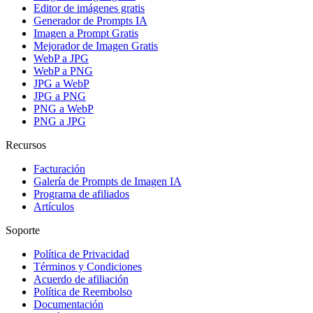
Editor de imágenes gratis
Generador de Prompts IA
Imagen a Prompt Gratis
Mejorador de Imagen Gratis
WebP a JPG
WebP a PNG
JPG a WebP
JPG a PNG
PNG a WebP
PNG a JPG
Recursos
Facturación
Galería de Prompts de Imagen IA
Programa de afiliados
Artículos
Soporte
Política de Privacidad
Términos y Condiciones
Acuerdo de afiliación
Política de Reembolso
Documentación