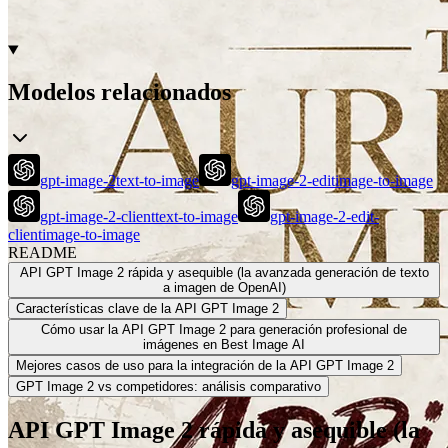
Modelos relacionados
gpt-image-2
text-to-image
gpt-image-2-edit
image-to-image
gpt-image-2-client
text-to-image
gpt-image-2-edit-
client
image-to-image
README
API GPT Image 2 rápida y asequible (la avanzada generación de texto
a imagen de OpenAI)
Características clave de la API GPT Image 2
Cómo usar la API GPT Image 2 para generación profesional de
imágenes en Best Image AI
Mejores casos de uso para la integración de la API GPT Image 2
GPT Image 2 vs competidores: análisis comparativo
API GPT Image 2 rápida y asequible (la