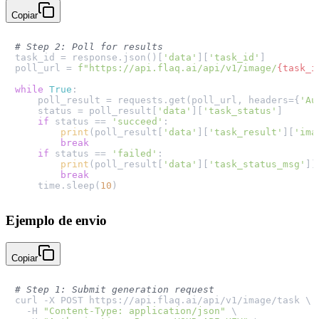
Copiar
# Step 2: Poll for results
task_id = response.json()[
'data'
][
'task_id'
]

poll_url = 
f"https://api.flaq.ai/api/v1/image/
{task_i
while
True
:

    poll_result = requests.get(poll_url, headers={
'Au
    status = poll_result[
'data'
][
'task_status'
]

if
 status == 
'succeed'
:

print
(poll_result[
'data'
][
'task_result'
][
'ima
break
if
 status == 
'failed'
:

print
(poll_result[
'data'
][
'task_status_msg'
])

break
    time.sleep(
10
Ejemplo de envio
Copiar
# Step 1: Submit generation request
curl -X POST https://api.flaq.ai/api/v1/image/task \

  -H 
"Content-Type: application/json"
 \
