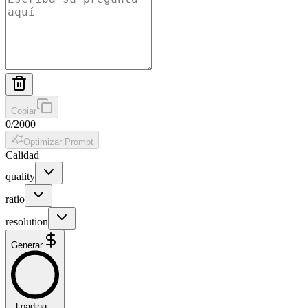
Copiar
0
/
2000
Optimizar Prompt
Calidad
quality
ratio
resolution
Generar
Loading...