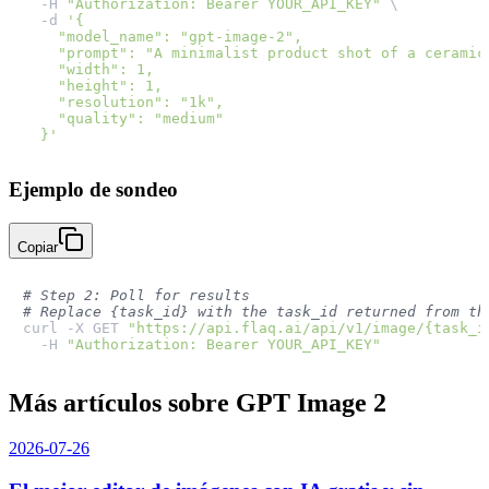
  -H 
"Authorization: Bearer YOUR_API_KEY"
 \

  -d 
'{

    "model_name": "gpt-image-2",

    "prompt": "A minimalist product shot of a ceramic
    "width": 1,

    "height": 1,

    "resolution": "1k",

    "quality": "medium"

  }'
Ejemplo de sondeo
Copiar
# Step 2: Poll for results
# Replace {task_id} with the task_id returned from th
curl -X GET 
"https://api.flaq.ai/api/v1/image/{task_i
  -H 
"Authorization: Bearer YOUR_API_KEY"
Más artículos sobre GPT Image 2
2026-07-26