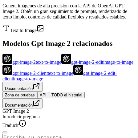
Genera imágenes de alta precisión con la API de OpenAI GPT
Image 2. Obtén un gran seguimiento de prompts, renderizado de
texto limpio, controles de calidad flexibles y resultados estables.
Text to Image
Modelos Gpt Image 2 relacionados
gpt-image-2
text-to-image
gpt-image-2-edit
image-to-image
gpt-image-2-client
text-to-image
gpt-image-2-edit-
client
image-to-image
Documentación
Zona de pruebas
API
TODO el historial
Documentación
GPT Image 2
Introducir pregunta
Traducir