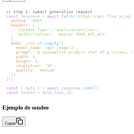
// Step 1: Submit generation request
const
 response = 
await
fetch
(
'https://api.flaq.ai/api
method
: 
'POST'
,

headers
: {

'Content-Type'
: 
'application/json'
,

'Authorization'
: 
'Bearer YOUR_API_KEY'
  },

body
: 
JSON
.
stringify
({

model_name
: 
'gpt-image-2'
,

prompt
: 
'A minimalist product shot of a ceramic m
width
: 
1
,

height
: 
1
,

resolution
: 
'1k'
,

quality
: 
'medium'
  })

});

const
 { data } = 
await
 response.
json
const
 taskId = data.
task_id
Ejemplo de sondeo
Copiar