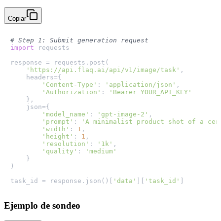
Copiar
# Step 1: Submit generation request
import
 requests

response = requests.post(

'https://api.flaq.ai/api/v1/image/task'
,

    headers={

'Content-Type'
: 
'application/json'
,

'Authorization'
: 
'Bearer YOUR_API_KEY'
    },

    json={

'model_name'
: 
'gpt-image-2'
,

'prompt'
: 
'A minimalist product shot of a cer
'width'
: 
1
,

'height'
: 
1
,

'resolution'
: 
'1k'
,

'quality'
: 
'medium'
    }

)

task_id = response.json()[
'data'
][
'task_id'
Ejemplo de sondeo