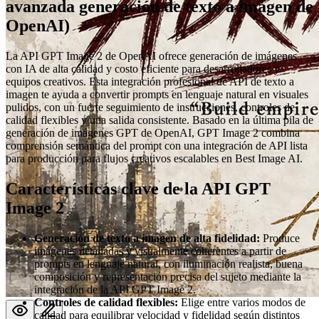
avanzada generación de texto a imagen de
OpenAI)
La API GPT Image 2 de OpenAI ofrece generación de imágenes
con IA de alta calidad y costo eficiente para desarrolladores y
equipos creativos. Esta integración profesional de API de texto a
imagen te ayuda a convertir prompts en lenguaje natural en visuales
pulidos, con un fuerte seguimiento de instrucciones, controles de
calidad flexibles y una salida consistente. Basado en la última pila de
generación de imágenes GPT de OpenAI, GPT Image 2 combina
comprensión semántica del prompt con una integración de API lista
para producción para flujos creativos escalables en Best Image AI.
Características clave de la API GPT
Image 2
Generación de texto a imagen de alta fidelidad:
Produce
imágenes detalladas y visualmente coherentes a partir de
prompts en lenguaje natural, con iluminación realista, buena
composición y representación precisa del sujeto mediante la
integración de la API GPT Image 2.
Controles de calidad flexibles:
Elige entre varios modos de
calidad para equilibrar velocidad y fidelidad según distintos