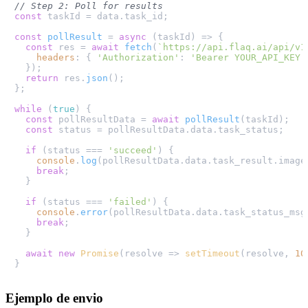
// Step 2: Poll for results
const
 taskId = data.
task_id
;

const
pollResult
 = 
async
 (
taskId
) => {

const
 res = 
await
fetch
(
`https://api.flaq.ai/api/v1
headers
: { 
'Authorization'
: 
'Bearer YOUR_API_KEY'
  });

return
 res.
json
();

};

while
 (
true
) {

const
 pollResultData = 
await
pollResult
(taskId);

const
 status = pollResultData.
data
.
task_status
;

if
 (status === 
'succeed'
) {

console
.
log
(pollResultData.
data
.
task_result
.
image
break
;

  }

if
 (status === 
'failed'
) {

console
.
error
(pollResultData.
data
.
task_status_msg
break
;

  }

await
new
Promise
(
resolve
 =>
setTimeout
(resolve, 
10
Ejemplo de envio