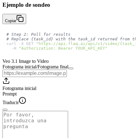
Ejemplo de sondeo
Copiar
# Step 2: Poll for results
# Replace {task_id} with the task_id returned from th
curl -X GET 
"https://api.flaq.ai/api/v1/video/{task_i
  -H 
"Authorization: Bearer YOUR_API_KEY"
Veo 3.1 Image to Video
Fotograma inicial
/
Fotograma final
Fotograma inicial
Prompt
Traducir