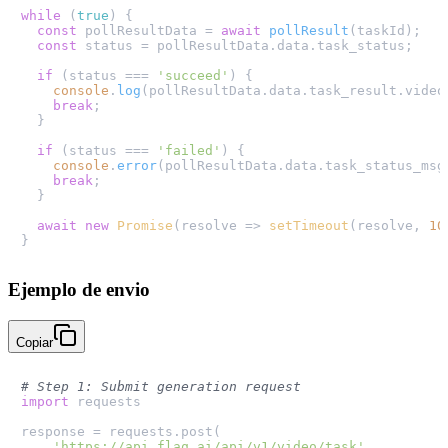
while
 (
true
) {

const
 pollResultData = 
await
pollResult
(taskId);

const
 status = pollResultData.
data
.
task_status
;

if
 (status === 
'succeed'
) {

console
.
log
(pollResultData.
data
.
task_result
.
video
break
;

  }

if
 (status === 
'failed'
) {

console
.
error
(pollResultData.
data
.
task_status_msg
break
;

  }

await
new
Promise
(
resolve
 =>
setTimeout
(resolve, 
10
Ejemplo de envio
Copiar
# Step 1: Submit generation request
import
 requests

response = requests.post(

'https://api.flaq.ai/api/v1/video/task'
,
