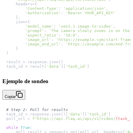
    headers={

'Content-Type'
: 
'application/json'
,

'Authorization'
: 
'Bearer YOUR_API_KEY'
    },

    json={

'model_name'
: 
'veo3.1-image-to-video'
,

'prompt'
: 
'The camera slowly zooms in on the 
'aspect_ratio'
: 
'16:9'
,

'image_url'
: 
'https://example.com/start-frame
'image_end_url'
: 
'https://example.com/end-fra
    }

)

result = response.json()

task_id = result[
'data'
][
'task_id'
Ejemplo de sondeo
Copiar
# Step 2: Poll for results
task_id = response.json()[
'data'
][
'task_id'
]

poll_url = 
f"https://api.flaq.ai/api/v1/video/
{task_i
while
True
:

    poll_result = requests.get(poll_url, headers={
'Au