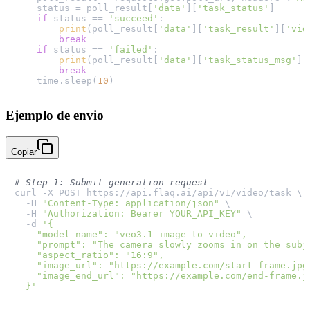
    status = poll_result[
'data'
][
'task_status'
]

if
 status == 
'succeed'
:

print
(poll_result[
'data'
][
'task_result'
][
'vid
break
if
 status == 
'failed'
:

print
(poll_result[
'data'
][
'task_status_msg'
])

break
    time.sleep(
10
Ejemplo de envio
Copiar
# Step 1: Submit generation request
curl -X POST https://api.flaq.ai/api/v1/video/task \

  -H 
"Content-Type: application/json"
 \

  -H 
"Authorization: Bearer YOUR_API_KEY"
 \

  -d 
'{

    "model_name": "veo3.1-image-to-video",

    "prompt": "The camera slowly zooms in on the subje
    "aspect_ratio": "16:9",

    "image_url": "https://example.com/start-frame.jpg"
    "image_end_url": "https://example.com/end-frame.jp
  }'