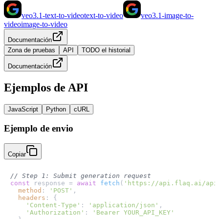
veo3.1-text-to-video
text-to-video
veo3.1-image-to-
video
image-to-video
Documentación
Zona de pruebas
API
TODO el historial
Documentación
Ejemplos de API
JavaScript
Python
cURL
Ejemplo de envio
Copiar
// Step 1: Submit generation request
const
 response = 
await
fetch
(
'https://api.flaq.ai/api
method
: 
'POST'
,

headers
: {

'Content-Type'
: 
'application/json'
,

'Authorization'
: 
'Bearer YOUR_API_KEY'