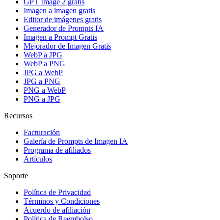
GPT Image 2 gratis
Imagen a imagen gratis
Editor de imágenes gratis
Generador de Prompts IA
Imagen a Prompt Gratis
Mejorador de Imagen Gratis
WebP a JPG
WebP a PNG
JPG a WebP
JPG a PNG
PNG a WebP
PNG a JPG
Recursos
Facturación
Galería de Prompts de Imagen IA
Programa de afiliados
Artículos
Soporte
Política de Privacidad
Términos y Condiciones
Acuerdo de afiliación
Política de Reembolso