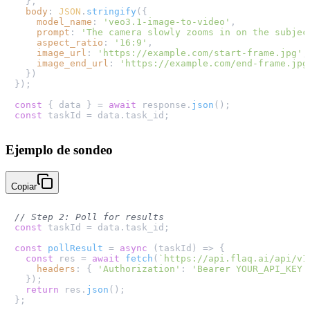
  },

body
: 
JSON
.
stringify
({

model_name
: 
'veo3.1-image-to-video'
,

prompt
: 
'The camera slowly zooms in on the subjec
aspect_ratio
: 
'16:9'
,

image_url
: 
'https://example.com/start-frame.jpg'
,

image_end_url
: 
'https://example.com/end-frame.jpg
  })

});

const
 { data } = 
await
 response.
json
const
 taskId = data.
task_id
Ejemplo de sondeo
Copiar
// Step 2: Poll for results
const
 taskId = data.
task_id
;

const
pollResult
 = 
async
 (
taskId
) => {

const
 res = 
await
fetch
(
`https://api.flaq.ai/api/v1
headers
: { 
'Authorization'
: 
'Bearer YOUR_API_KEY'
  });

return
 res.
json
();

};
