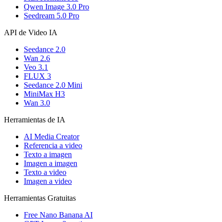
Qwen Image 3.0 Pro
Seedream 5.0 Pro
API de Video IA
Seedance 2.0
Wan 2.6
Veo 3.1
FLUX 3
Seedance 2.0 Mini
MiniMax H3
Wan 3.0
Herramientas de IA
AI Media Creator
Referencia a video
Texto a imagen
Imagen a imagen
Texto a video
Imagen a video
Herramientas Gratuitas
Free Nano Banana AI