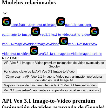
Modelos relacionados
nano-banana-pro
text-to-image
nano-banana-pro-
edit
image-to-image
veo3.1-text-to-video
text-to-video
veo3.1-image-to-video
image-to-video
veo3.1-fast-text-to-
video
text-to-video
veo3.1-fast-image-to-video
image-to-video
README
API Veo 3.1 Image-to-Video premium (animación de video avanzada de
Google)
Funciones clave de la API Veo 3.1 Image-to-Video
Cómo usar la API Veo 3.1 Image-to-Video para animación profesional
de video en Best Image AI
Mejores casos de uso para integrar la API Veo 3.1 Image-to-Video
Veo 3.1 Image-to-Video frente a competidores: análisis comparativo
API Veo 3.1 Image-to-Video premium
(animación de video avanzada de Google)