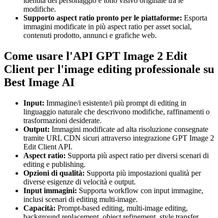
identità del personaggio e tono visivo originale tra le
modifiche.
Supporto aspect ratio pronto per le piattaforme:
Esporta
immagini modificate in più aspect ratio per asset social,
contenuti prodotto, annunci e grafiche web.
Come usare l'API GPT Image 2 Edit
Client per l'image editing professionale su
Best Image AI
Input:
Immagine/i esistente/i più prompt di editing in
linguaggio naturale che descrivono modifiche, raffinamenti o
trasformazioni desiderate.
Output:
Immagini modificate ad alta risoluzione consegnate
tramite URL CDN sicuri attraverso integrazione GPT Image 2
Edit Client API.
Aspect ratio:
Supporta più aspect ratio per diversi scenari di
editing e publishing.
Opzioni di qualità:
Supporta più impostazioni qualità per
diverse esigenze di velocità e output.
Input immagini:
Supporta workflow con input immagine,
inclusi scenari di editing multi-image.
Capacità:
Prompt-based editing, multi-image editing,
background replacement, object refinement, style transfer,