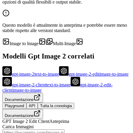
opzioni di qualità flessibili e output stabile.
Questo modello è attualmente in anteprima e potrebbe essere meno
stabile rispetto alle versioni standard.
Image to Image
Multi-Image
Modelli Gpt Image 2 correlati
gpt-image-2
text-to-image
gpt-image-2-edit
image-to-image
gpt-image-2-client
text-to-image
gpt-image-2-edit-
client
image-to-image
Documentazione
Playground
API
Tutta la cronologia
Documentazione
GPT Image 2 Edit Client
Anteprima
Carica Immagini