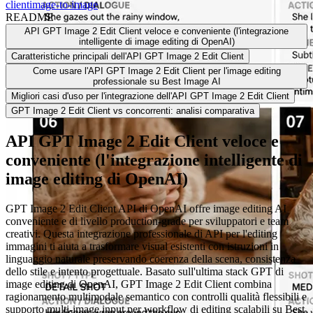
client
image-to-image
README
API GPT Image 2 Edit Client veloce e conveniente (l'integrazione
intelligente di image editing di OpenAI)
Caratteristiche principali dell'API GPT Image 2 Edit Client
Come usare l'API GPT Image 2 Edit Client per l'image editing
professionale su Best Image AI
Migliori casi d'uso per l'integrazione dell'API GPT Image 2 Edit Client
GPT Image 2 Edit Client vs concorrenti: analisi comparativa
API GPT Image 2 Edit Client veloce e
conveniente (l'integrazione intelligente di
image editing di OpenAI)
GPT Image 2 Edit Client API di OpenAI offre image editing AI
conveniente e di livello production-grade per sviluppatori e team
creativi. Questa integrazione professionale di API per l'editing
immagini ti aiuta a trasformare visual esistenti con istruzioni in
linguaggio naturale preservando coerenza della scena, consistenza
dello stile e intento progettuale. Basato sull'ultima stack GPT di
image editing di OpenAI, GPT Image 2 Edit Client combina
ragionamento multimodale semantico con controlli qualità flessibili e
supporto multi-image input per workflow di editing scalabili su Best