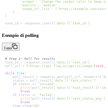
'prompt'
: 
'Change the jacket color to deep na
'quality'
: 
'medium'
,

'image_url_list'
: [
'https://example.com/sourc
    }

)

task_id = response.json()[
'data'
][
'task_id'
Esempio di polling
Copia
# Step 2: Poll for results
task_id = response.json()[
'data'
][
'task_id'
]

poll_url = 
f"https://api.flaq.ai/api/v1/image/
{task_i
while
True
:

    poll_result = requests.get(poll_url, headers={
'Au
    status = poll_result[
'data'
][
'task_status'
]

if
 status == 
'succeed'
:

print
(poll_result[
'data'
][
'task_result'
][
'ima
break
if
 status == 
'failed'
:

print
(poll_result[
'data'
][
'task_status_msg'
])

break
    time.sleep(
10