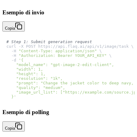
Esempio di invio
Copia
# Step 1: Submit generation request
curl -X POST https://api.flaq.ai/api/v1/image/task \

  -H 
"Content-Type: application/json"
 \

  -H 
"Authorization: Bearer YOUR_API_KEY"
 \

  -d 
'{

    "model_name": "gpt-image-2-edit-client",

    "width": 1,

    "height": 1,

    "resolution": "1k",

    "prompt": "Change the jacket color to deep navy, k
    "quality": "medium",

    "image_url_list": ["https://example.com/source.jpg
  }'
Esempio di polling
Copia