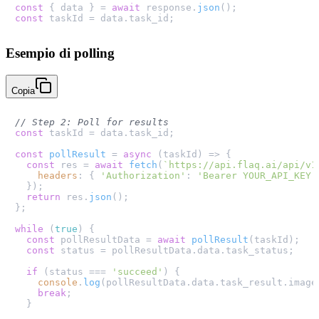
const
 { data } = 
await
 response.
json
const
 taskId = data.
task_id
Esempio di polling
Copia
// Step 2: Poll for results
const
 taskId = data.
task_id
;

const
pollResult
 = 
async
 (
taskId
) => {

const
 res = 
await
fetch
(
`https://api.flaq.ai/api/v1
headers
: { 
'Authorization'
: 
'Bearer YOUR_API_KEY'
  });

return
 res.
json
();

};

while
 (
true
) {

const
 pollResultData = 
await
pollResult
(taskId);

const
 status = pollResultData.
data
.
task_status
;

if
 (status === 
'succeed'
) {

console
.
log
(pollResultData.
data
.
task_result
.
image
break
;

  }
