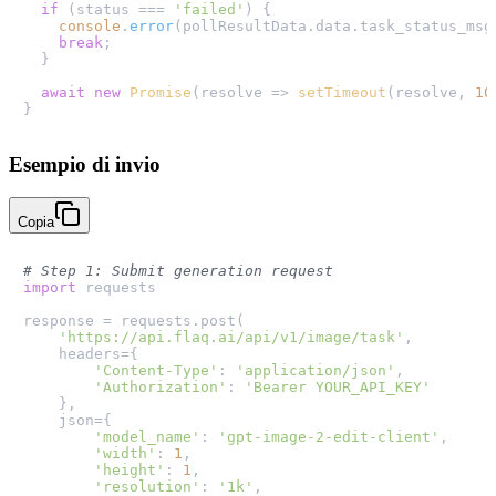
if
 (status === 
'failed'
) {

console
.
error
(pollResultData.
data
.
task_status_msg
break
;

  }

await
new
Promise
(
resolve
 =>
setTimeout
(resolve, 
10
Esempio di invio
Copia
# Step 1: Submit generation request
import
 requests

response = requests.post(

'https://api.flaq.ai/api/v1/image/task'
,

    headers={

'Content-Type'
: 
'application/json'
,

'Authorization'
: 
'Bearer YOUR_API_KEY'
    },

    json={

'model_name'
: 
'gpt-image-2-edit-client'
,

'width'
: 
1
,

'height'
: 
1
,

'resolution'
: 
'1k'
,
