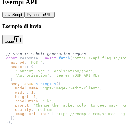
Esempi API
JavaScript
Python
cURL
Esempio di invio
Copia
// Step 1: Submit generation request
const
 response = 
await
fetch
(
'https://api.flaq.ai/api
method
: 
'POST'
,

headers
: {

'Content-Type'
: 
'application/json'
,

'Authorization'
: 
'Bearer YOUR_API_KEY'
  },

body
: 
JSON
.
stringify
({

model_name
: 
'gpt-image-2-edit-client'
,

width
: 
1
,

height
: 
1
,

resolution
: 
'1k'
,

prompt
: 
'Change the jacket color to deep navy, ke
quality
: 
'medium'
,

image_url_list
: [
'https://example.com/source.jpg'
  })

});
