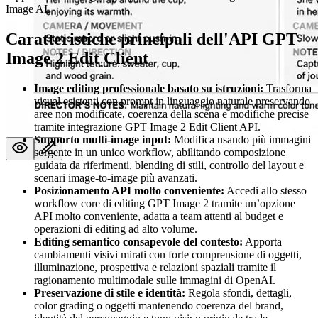
Image AI.
Caratteristiche principali dell'API GPT
Image 2 Edit Client
Image editing professionale basato su istruzioni:
Trasforma
visual esistenti con prompt in linguaggio naturale preservando
aree non modificate, coerenza della scena e modifiche precise
tramite integrazione GPT Image 2 Edit Client API.
Supporto multi-image input:
Modifica usando più immagini
sorgente in un unico workflow, abilitando composizione
guidata da riferimenti, blending di stili, controllo del layout e
scenari image-to-image più avanzati.
Posizionamento API molto conveniente:
Accedi allo stesso
workflow core di editing GPT Image 2 tramite un’opzione
API molto conveniente, adatta a team attenti al budget e
operazioni di editing ad alto volume.
Editing semantico consapevole del contesto:
Apporta
cambiamenti visivi mirati con forte comprensione di oggetti,
illuminazione, prospettiva e relazioni spaziali tramite il
ragionamento multimodale sulle immagini di OpenAI.
Preservazione di stile e identità:
Regola sfondi, dettagli,
color grading o oggetti mantenendo coerenza del brand,