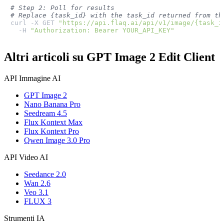
# Step 2: Poll for results
# Replace {task_id} with the task_id returned from th
curl -X GET 
"https://api.flaq.ai/api/v1/image/{task_i
  -H 
"Authorization: Bearer YOUR_API_KEY"
Altri articoli su GPT Image 2 Edit Client
API Immagine AI
GPT Image 2
Nano Banana Pro
Seedream 4.5
Flux Kontext Max
Flux Kontext Pro
Qwen Image 3.0 Pro
API Video AI
Seedance 2.0
Wan 2.6
Veo 3.1
FLUX 3
Strumenti IA