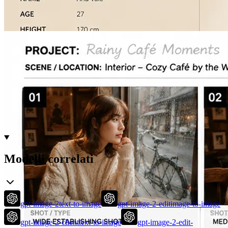
Modelli correlati
gpt-image-2
text-to-image
gpt-image-2-edit
image-to-image
gpt-image-2-client
text-to-image
gpt-image-2-edit-