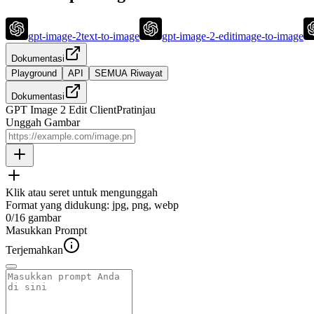
gpt-image-2
text-to-image
gpt-image-2-edit
image-to-image
Dokumentasi
Playground
API
SEMUA Riwayat
Dokumentasi
GPT Image 2 Edit Client
Pratinjau
Unggah Gambar
Klik atau seret untuk mengunggah
Format yang didukung
:
jpg, png, webp
0
/
16
gambar
Masukkan Prompt
Terjemahkan