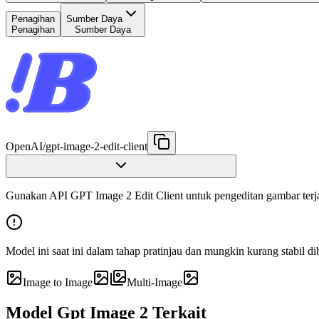
Penagihan
Sumber Daya
Penagihan
Sumber Daya
OpenAI
/
gpt-image-2-edit-client
Gunakan API GPT Image 2 Edit Client untuk pengeditan gambar terjang
Model ini saat ini dalam tahap pratinjau dan mungkin kurang stabil di
Image to Image
Multi-Image
Model Gpt Image 2 Terkait