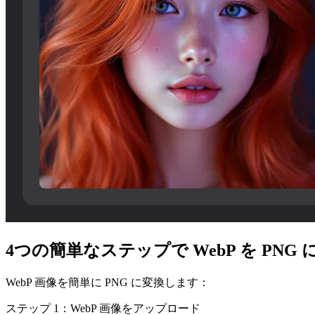
4つの簡単なステップで WebP を PNG
WebP 画像を簡単に PNG に変換します：
ステップ 1：WebP 画像をアップロード