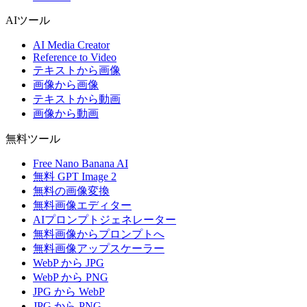
AIツール
AI Media Creator
Reference to Video
テキストから画像
画像から画像
テキストから動画
画像から動画
無料ツール
Free Nano Banana AI
無料 GPT Image 2
無料の画像変換
無料画像エディター
AIプロンプトジェネレーター
無料画像からプロンプトへ
無料画像アップスケーラー
WebP から JPG
WebP から PNG
JPG から WebP
JPG から PNG