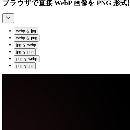
ブラウザで直接 WebP 画像を PNG 
webp
を
jpg
webp
を
png
jpg
を
webp
jpg
を
png
png
を
webp
png
を
jpg