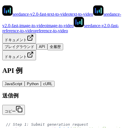
seedance-v2.0-fast-text-to-video
text-to-video
seedance-
v2.0-fast-image-to-video
image-to-video
seedance-v2.0-fast-
reference-to-video
reference-to-video
ドキュメント
プレイグラウンド
API
全履歴
ドキュメント
API 例
JavaScript
Python
cURL
送信例
コピー
// Step 1: Submit generation request