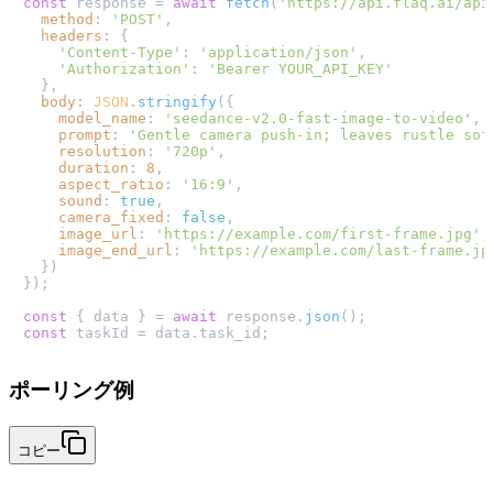
const
 response = 
await
fetch
(
'https://api.flaq.ai/api
method
: 
'POST'
,

headers
: {

'Content-Type'
: 
'application/json'
,

'Authorization'
: 
'Bearer YOUR_API_KEY'
  },

body
: 
JSON
.
stringify
({

model_name
: 
'seedance-v2.0-fast-image-to-video'
,

prompt
: 
'Gentle camera push-in; leaves rustle sof
resolution
: 
'720p'
,

duration
: 
8
,

aspect_ratio
: 
'16:9'
,

sound
: 
true
,

camera_fixed
: 
false
,

image_url
: 
'https://example.com/first-frame.jpg'
,

image_end_url
: 
'https://example.com/last-frame.jp
  })

});

const
 { data } = 
await
 response.
json
const
 taskId = data.
task_id
ポーリング例
コピー