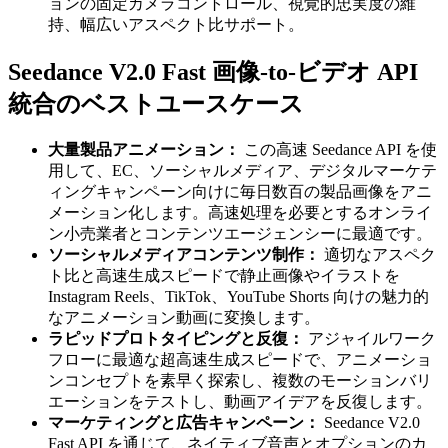
ョンの固定カメラコントロール、視覚的忠実度の維
持、幅広いアスペクト比サポート。
Seedance V2.0 Fast 画像-to-ビデオ API
統合のベストユースケース
大量製品アニメーション：
この高速 Seedance API を使
用して、EC、ソーシャルメディア、デジタルマーケテ
ィングキャンペーン向けに毎日数百の製品画像をアニ
メーション化します。高速処理を必要とするオンライ
ン小売業者とコンテンツエージェンシーに最適です。
ソーシャルメディアコンテンツ制作：
適切なアスペク
ト比と高速生成スピードで静止画像やイラストを
Instagram Reels、TikTok、YouTube Shorts 向けの魅力的
なアニメーション動画に変換します。
ラピッドプロトタイピングと反復：
アジャイルワーク
フローに最適な超高速生成スピードで、アニメーショ
ンコンセプトを素早く探索し、複数のモーションバリ
エーションをテストし、動画アイデアを反復します。
マーケティングと広告キャンペーン：
Seedance V2.0
Fast API を通じて、ネイティブ音声とオプションのカ