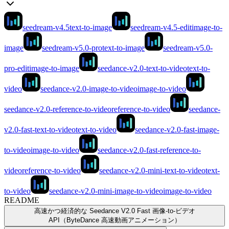
seedream-v4.5
text-to-image
seedream-v4.5-edit
image-to-
image
seedream-v5.0-pro
text-to-image
seedream-v5.0-
pro-edit
image-to-image
seedance-v2.0-text-to-video
text-to-
video
seedance-v2.0-image-to-video
image-to-video
seedance-v2.0-reference-to-video
reference-to-video
seedance-
v2.0-fast-text-to-video
text-to-video
seedance-v2.0-fast-image-
to-video
image-to-video
seedance-v2.0-fast-reference-to-
video
reference-to-video
seedance-v2.0-mini-text-to-video
text-
to-video
seedance-v2.0-mini-image-to-video
image-to-video
README
高速かつ経済的な Seedance V2.0 Fast 画像-to-ビデオ
API（ByteDance 高速動画アニメーション）