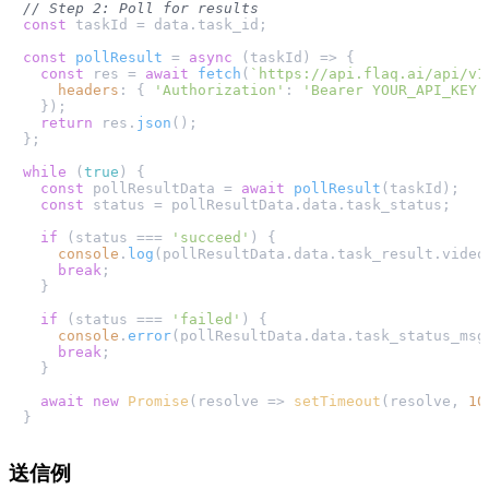
// Step 2: Poll for results
const
 taskId = data.
task_id
;

const
pollResult
 = 
async
 (
taskId
) => {

const
 res = 
await
fetch
(
`https://api.flaq.ai/api/v1
headers
: { 
'Authorization'
: 
'Bearer YOUR_API_KEY'
  });

return
 res.
json
();

};

while
 (
true
) {

const
 pollResultData = 
await
pollResult
(taskId);

const
 status = pollResultData.
data
.
task_status
;

if
 (status === 
'succeed'
) {

console
.
log
(pollResultData.
data
.
task_result
.
video
break
;

  }

if
 (status === 
'failed'
) {

console
.
error
(pollResultData.
data
.
task_status_msg
break
;

  }

await
new
Promise
(
resolve
 =>
setTimeout
(resolve, 
10
送信例