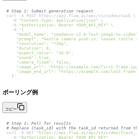
# Step 1: Submit generation request
curl -X POST https://api.flaq.ai/api/v1/video/task \

  -H 
"Content-Type: application/json"
 \

  -H 
"Authorization: Bearer YOUR_API_KEY"
 \

  -d 
'{

    "model_name": "seedance-v2.0-fast-image-to-video",
    "prompt": "Gentle camera push-in; leaves rustle so
    "resolution": "720p",

    "duration": 8,

    "aspect_ratio": "16:9",

    "sound": true,

    "camera_fixed": false,

    "image_url": "https://example.com/first-frame.jpg"
    "image_end_url": "https://example.com/last-frame.j
  }'
ポーリング例
コピー
# Step 2: Poll for results
# Replace {task_id} with the task_id returned from th
curl -X GET 
"https://api.flaq.ai/api/v1/video/{task_i
  -H 
"Authorization: Bearer YOUR_API_KEY"