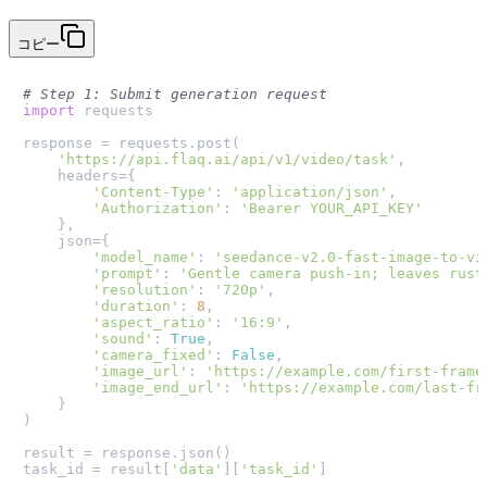
コピー
# Step 1: Submit generation request
import
 requests

response = requests.post(

'https://api.flaq.ai/api/v1/video/task'
,

    headers={

'Content-Type'
: 
'application/json'
,

'Authorization'
: 
'Bearer YOUR_API_KEY'
    },

    json={

'model_name'
: 
'seedance-v2.0-fast-image-to-vi
'prompt'
: 
'Gentle camera push-in; leaves rust
'resolution'
: 
'720p'
,

'duration'
: 
8
,

'aspect_ratio'
: 
'16:9'
,

'sound'
: 
True
,

'camera_fixed'
: 
False
,

'image_url'
: 
'https://example.com/first-frame
'image_end_url'
: 
'https://example.com/last-fr
    }

)

result = response.json()

task_id = result[
'data'
][
'task_id'