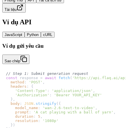
Phòng Thử
API
Tất cả lịch sử
Tài liệu
Ví dụ API
JavaScript
Python
cURL
Ví dụ gửi yêu cầu
Sao chép
// Step 1: Submit generation request
const
 response = 
await
fetch
(
'https://api.flaq.ai/api
method
: 
'POST'
,

headers
: {

'Content-Type'
: 
'application/json'
,

'Authorization'
: 
'Bearer YOUR_API_KEY'
  },

body
: 
JSON
.
stringify
({

model_name
: 
'wan-2.6-text-to-video'
,

prompt
: 
'A cat playing with a ball of yarn'
,

duration
: 
5
,

resolution
: 
'1080p'
  })
