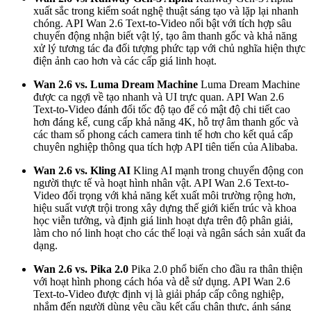
xuất sắc trong kiểm soát nghệ thuật sáng tạo và lặp lại nhanh
chóng. API Wan 2.6 Text-to-Video nổi bật với tích hợp sâu
chuyển động nhận biết vật lý, tạo âm thanh gốc và khả năng
xử lý tương tác đa đối tượng phức tạp với chủ nghĩa hiện thực
điện ảnh cao hơn và các cấp giá linh hoạt.
Wan 2.6 vs. Luma Dream Machine
Luma Dream Machine
được ca ngợi về tạo nhanh và UI trực quan. API Wan 2.6
Text-to-Video đánh đổi tốc độ tạo để có mật độ chi tiết cao
hơn đáng kể, cung cấp khả năng 4K, hỗ trợ âm thanh gốc và
các tham số phong cách camera tinh tế hơn cho kết quả cấp
chuyên nghiệp thông qua tích hợp API tiên tiến của Alibaba.
Wan 2.6 vs. Kling AI
Kling AI mạnh trong chuyển động con
người thực tế và hoạt hình nhân vật. API Wan 2.6 Text-to-
Video đối trọng với khả năng kết xuất môi trường rộng hơn,
hiệu suất vượt trội trong xây dựng thế giới kiến trúc và khoa
học viễn tưởng, và định giá linh hoạt dựa trên độ phân giải,
làm cho nó linh hoạt cho các thể loại và ngân sách sản xuất đa
dạng.
Wan 2.6 vs. Pika 2.0
Pika 2.0 phổ biến cho đầu ra thân thiện
với hoạt hình phong cách hóa và dễ sử dụng. API Wan 2.6
Text-to-Video được định vị là giải pháp cấp công nghiệp,
nhắm đến người dùng yêu cầu kết cấu chân thực, ánh sáng