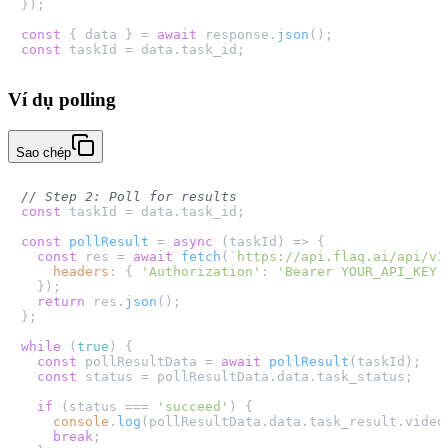
});

const
 { data } = 
await
 response.
json
const
 taskId = data.
task_id
Ví dụ polling
Sao chép
// Step 2: Poll for results
const
 taskId = data.
task_id
;

const
pollResult
 = 
async
 (
taskId
) => {

const
 res = 
await
fetch
(
`https://api.flaq.ai/api/v1
headers
: { 
'Authorization'
: 
'Bearer YOUR_API_KEY'
  });

return
 res.
json
();

};

while
 (
true
) {

const
 pollResultData = 
await
pollResult
(taskId);

const
 status = pollResultData.
data
.
task_status
;

if
 (status === 
'succeed'
) {

console
.
log
(pollResultData.
data
.
task_result
.
video
break
;
