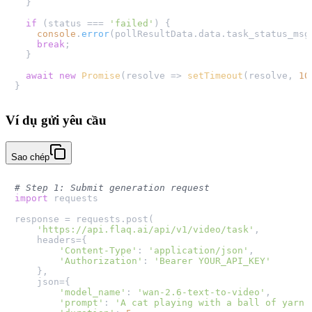
  }

if
 (status === 
'failed'
) {

console
.
error
(pollResultData.
data
.
task_status_msg
break
;

  }

await
new
Promise
(
resolve
 =>
setTimeout
(resolve, 
10
Ví dụ gửi yêu cầu
Sao chép
# Step 1: Submit generation request
import
 requests

response = requests.post(

'https://api.flaq.ai/api/v1/video/task'
,

    headers={

'Content-Type'
: 
'application/json'
,

'Authorization'
: 
'Bearer YOUR_API_KEY'
    },

    json={

'model_name'
: 
'wan-2.6-text-to-video'
,

'prompt'
: 
'A cat playing with a ball of yarn'