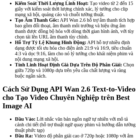
Kiểm Soát Thời Lượng Linh Hoạt:
Tạo video từ 2 đến 15
giây với kiểm soát thời lượng chính xác, lý tưởng cho clip
mạng xã hội, quảng cáo và chuỗi tường thuật.
Tạo Âm Thanh Gốc:
API Wan 2.6 hỗ trợ âm thanh tích hợp
bao gồm đối thoại, âm thanh môi trường và hiệu ứng âm
thanh được đồng bộ hóa với dòng thời gian hình ảnh, với tùy
chọn tải lên URL âm thanh tùy chỉnh.
Hỗ Trợ Tỷ Lệ Khung Hình Động:
API hỗ trợ nhiều định
dạng được tối ưu hóa cho điện ảnh 21:9 và 16:9, tiêu chuẩn
4:3 và dọc 9:16, làm cho nó lý tưởng cho khái niệm phim và
nội dung mạng xã hội.
Tính Linh Hoạt Định Giá Dựa Trên Độ Phân Giải:
Chọn
giữa 720p và 1080p dựa trên yêu cầu chất lượng và ràng
buộc ngân sách.
Cách Sử Dụng API Wan 2.6 Text-to-Video
cho Tạo Video Chuyên Nghiệp trên Best
Image AI
Đầu Vào:
Lời nhắc văn bản ngôn ngữ tự nhiên với mô tả
cảnh chi tiết (hỗ trợ thuật ngữ quay phim và hướng dẫn tường
thuật phức tạp)
Đầu Ra:
Video độ phân giải cao ở 720p hoặc 1080p với âm