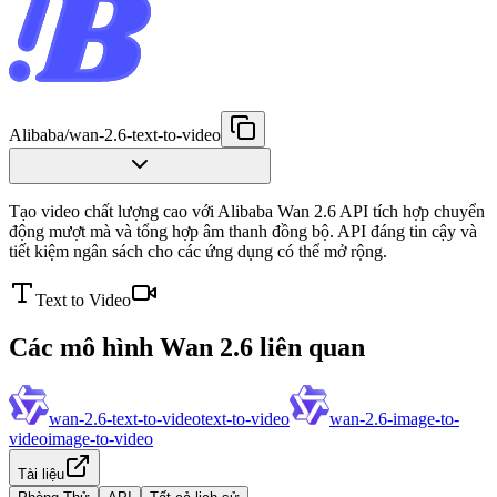
Alibaba
/
wan-2.6-text-to-video
Tạo video chất lượng cao với Alibaba Wan 2.6 API tích hợp chuyển
động mượt mà và tổng hợp âm thanh đồng bộ. API đáng tin cậy và
tiết kiệm ngân sách cho các ứng dụng có thể mở rộng.
Text to Video
Các mô hình Wan 2.6 liên quan
wan-2.6-text-to-video
text-to-video
wan-2.6-image-to-
video
image-to-video
Tài liệu