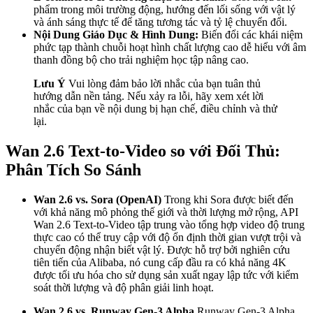
phẩm trong môi trường động, hướng đến lối sống với vật lý
và ánh sáng thực tế để tăng tương tác và tỷ lệ chuyển đổi.
Nội Dung Giáo Dục & Hình Dung:
Biến đổi các khái niệm
phức tạp thành chuỗi hoạt hình chất lượng cao dễ hiểu với âm
thanh đồng bộ cho trải nghiệm học tập nâng cao.
Lưu Ý
Vui lòng đảm bảo lời nhắc của bạn tuân thủ
hướng dẫn nền tảng. Nếu xảy ra lỗi, hãy xem xét lời
nhắc của bạn về nội dung bị hạn chế, điều chỉnh và thử
lại.
Wan 2.6 Text-to-Video so với Đối Thủ:
Phân Tích So Sánh
Wan 2.6 vs. Sora (OpenAI)
Trong khi Sora được biết đến
với khả năng mô phỏng thế giới và thời lượng mở rộng, API
Wan 2.6 Text-to-Video tập trung vào tổng hợp video độ trung
thực cao có thể truy cập với độ ổn định thời gian vượt trội và
chuyển động nhận biết vật lý. Được hỗ trợ bởi nghiên cứu
tiên tiến của Alibaba, nó cung cấp đầu ra có khả năng 4K
được tối ưu hóa cho sử dụng sản xuất ngay lập tức với kiểm
soát thời lượng và độ phân giải linh hoạt.
Wan 2.6 vs. Runway Gen-3 Alpha
Runway Gen-3 Alpha