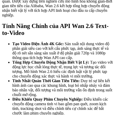
quan. Được xây dựng trên nghiên cứu mô hình hóa không gian-thời
gian tiên tiến của Alibaba, Wan 2.6 kết hợp tổng hợp chuyển động
nhận biết vật lý với tích hợp API linh hoạt cho đầu ra cấp chuyên
nghiệp.
Tính Năng Chính của API Wan 2.6 Text-
to-Video
Tạo Video Điện Ảnh 4K Gốc:
Sản xuất nội dung video độ
phân giải siêu cao với kết cấu phức tạp, ánh sáng thực tế và
độ rõ nét sẵn sàng sản xuất ở độ phân giải 720p và 1080p
thông qua tích hợp Wan API cao cấp.
Tổng Hợp Chuyển Động Nhận Biết Vật Lý:
Tạo video với
động lực học chất lỏng thực tế, trọng lực và tương tác đối
tượng. Mô hình Wan 2.6 hiểu các định luật vật lý phức tạp
cho chuyển động xác thực và hành vi môi trường.
Tính Nhất Quán Thời Gian Tiên Tiến:
Duy trì sự liên kết
hình ảnh cao qua các khung hình, loại bỏ nhấp nháy và đảm
bảo nhân vật, đối tượng và môi trường vẫn ổn định trong suốt
chuỗi mở rộng.
Điều Khiển Quay Phim Chuyên Nghiệp:
Điều khiển các
chuyển động camera tinh vi bao gồm pan quét, zoom kịch
tính, tracking shot và điều chỉnh tiêu cự chính xác để bắt
chước làm phim chuyên nghiệp.