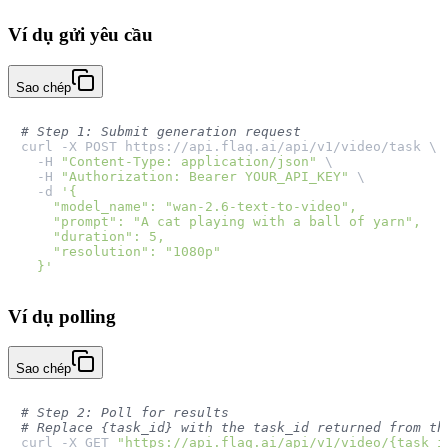
Ví dụ gửi yêu cầu
Sao chép
# Step 1: Submit generation request
curl -X POST https://api.flaq.ai/api/v1/video/task \

  -H 
"Content-Type: application/json"
 \

  -H 
"Authorization: Bearer YOUR_API_KEY"
 \

  -d 
'{

    "model_name": "wan-2.6-text-to-video",

    "prompt": "A cat playing with a ball of yarn",

    "duration": 5,

    "resolution": "1080p"

  }'
Ví dụ polling
Sao chép
# Step 2: Poll for results
# Replace {task_id} with the task_id returned from th
curl -X GET 
"https://api.flaq.ai/api/v1/video/{task_i