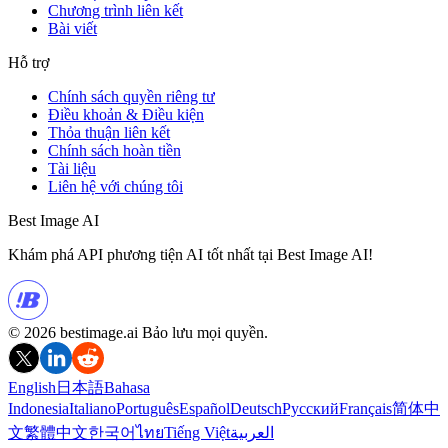
Chương trình liên kết
Bài viết
Hỗ trợ
Chính sách quyền riêng tư
Điều khoản & Điều kiện
Thỏa thuận liên kết
Chính sách hoàn tiền
Tài liệu
Liên hệ với chúng tôi
Best Image AI
Khám phá API phương tiện AI tốt nhất tại Best Image AI!
© 2026 bestimage.ai Bảo lưu mọi quyền.
English
日本語
Bahasa
Indonesia
Italiano
Português
Español
Deutsch
Русский
Français
简体中
文
繁體中文
한국어
ไทย
Tiếng Việt
العربية