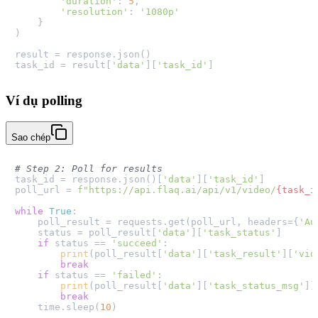
'duration'
: 
5
,

'resolution'
: 
'1080p'
    }

)

result = response.json()

task_id = result[
'data'
][
'task_id'
Ví dụ polling
Sao chép
# Step 2: Poll for results
task_id = response.json()[
'data'
][
'task_id'
]

poll_url = 
f"https://api.flaq.ai/api/v1/video/
{task_i
while
True
:

    poll_result = requests.get(poll_url, headers={
'Au
    status = poll_result[
'data'
][
'task_status'
]

if
 status == 
'succeed'
:

print
(poll_result[
'data'
][
'task_result'
][
'vid
break
if
 status == 
'failed'
:

print
(poll_result[
'data'
][
'task_status_msg'
])

break
    time.sleep(
10