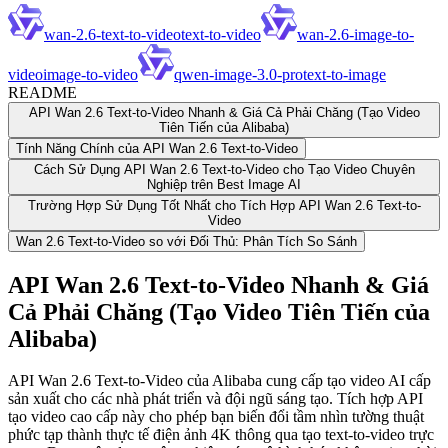
wan-2.6-text-to-video
text-to-video
wan-2.6-image-to-
video
image-to-video
qwen-image-3.0-pro
text-to-image
README
API Wan 2.6 Text-to-Video Nhanh & Giá Cả Phải Chăng (Tạo Video
Tiên Tiến của Alibaba)
Tính Năng Chính của API Wan 2.6 Text-to-Video
Cách Sử Dụng API Wan 2.6 Text-to-Video cho Tạo Video Chuyên
Nghiệp trên Best Image AI
Trường Hợp Sử Dụng Tốt Nhất cho Tích Hợp API Wan 2.6 Text-to-
Video
Wan 2.6 Text-to-Video so với Đối Thủ: Phân Tích So Sánh
API Wan 2.6 Text-to-Video Nhanh & Giá
Cả Phải Chăng (Tạo Video Tiên Tiến của
Alibaba)
API Wan 2.6 Text-to-Video của Alibaba cung cấp tạo video AI cấp
sản xuất cho các nhà phát triển và đội ngũ sáng tạo. Tích hợp API
tạo video cao cấp này cho phép bạn biến đổi tầm nhìn tường thuật
phức tạp thành thực tế điện ảnh 4K thông qua tạo text-to-video trực