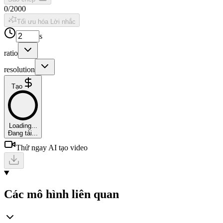
0
/
2000
Tối ưu hóa Lời nhắc
s
ratio
resolution
Tạo
Loading...
Đang tải...
Thử ngay AI tạo video
Các mô hình liên quan