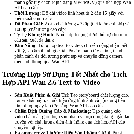
thanh gốc tùy chọn (định dạng MP4/MOV) qua tích hợp Wan
API cao cấp
Thời Lượng:
Độ dài video linh hoạt từ 2 đến 15 giây với
kiểm soát chính xác
Độ Phân Giải:
2 cấp chất lượng - 720p (tiết kiệm chi phí) và
1080p (chất lượng cao cấp)
Tỷ Lệ Khung Hình:
Nhiều định dạng được hỗ trợ cho nhu
cầu sản xuất đa dạng
Khả Năng:
Tổng hợp text-to-video, chuyển động nhận biết
vật lý, tạo âm thanh gốc, tải lên âm thanh tùy chỉnh, thành
phần cảnh đa đối tượng phức tạp và chuyển động camera
điện ảnh thông qua Wan API.
Trường Hợp Sử Dụng Tốt Nhất cho Tích
Hợp API Wan 2.6 Text-to-Video
Sản Xuất Phim & Giải Trí:
Tạo storyboard chất lượng cao,
trailer khái niệm, chuỗi hiệu ứng hình ảnh và nội dung tiền
hình dung ngay lập tức bằng Wan API cao cấp.
Chiến Dịch Quảng Cáo & Marketing:
Tạo quảng cáo
video bắt mắt, giới thiệu sản phẩm và nội dung dạng ngắn lan
truyền với chất lượng điện ảnh thông qua tích hợp API cấp
chuyên nghiệp.
E-commerce & Thương Hiệu Sản Phẩm:
Giới thiệu sản