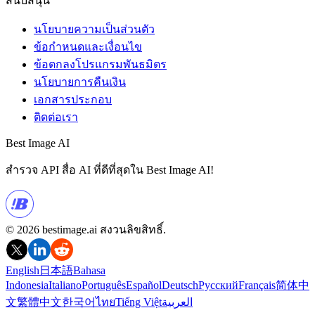
สนับสนุน
นโยบายความเป็นส่วนตัว
ข้อกำหนดและเงื่อนไข
ข้อตกลงโปรแกรมพันธมิตร
นโยบายการคืนเงิน
เอกสารประกอบ
ติดต่อเรา
Best Image AI
สำรวจ API สื่อ AI ที่ดีที่สุดใน Best Image AI!
© 2026 bestimage.ai สงวนลิขสิทธิ์.
English
日本語
Bahasa
Indonesia
Italiano
Português
Español
Deutsch
Русский
Français
简体中
文
繁體中文
한국어
ไทย
Tiếng Việt
العربية