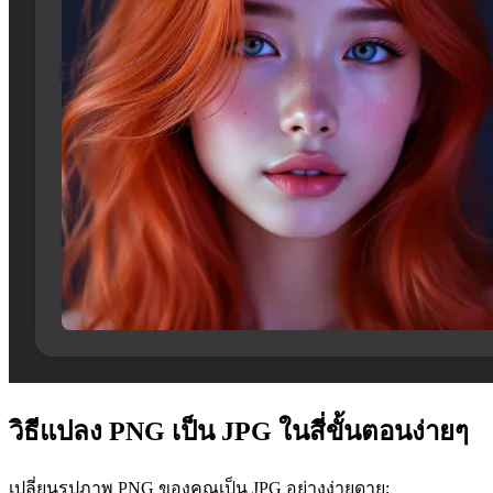
วิธีแปลง PNG เป็น JPG ในสี่ขั้นตอนง่ายๆ
เปลี่ยนรูปภาพ PNG ของคุณเป็น JPG อย่างง่ายดาย: