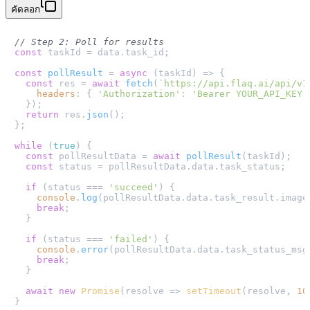
คัดลอก
// Step 2: Poll for results
const
 taskId = data.
task_id
;

const
pollResult
 = 
async
 (
taskId
) => {

const
 res = 
await
fetch
(
`https://api.flaq.ai/api/v1
headers
: { 
'Authorization'
: 
'Bearer YOUR_API_KEY'
  });

return
 res.
json
();

};

while
 (
true
) {

const
 pollResultData = 
await
pollResult
(taskId);

const
 status = pollResultData.
data
.
task_status
;

if
 (status === 
'succeed'
) {

console
.
log
(pollResultData.
data
.
task_result
.
image
break
;

  }

if
 (status === 
'failed'
) {

console
.
error
(pollResultData.
data
.
task_status_msg
break
;

  }

await
new
Promise
(
resolve
 =>
setTimeout
(resolve, 
10