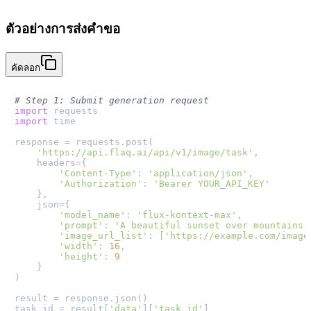
ตัวอย่างการส่งคำขอ
คัดลอก
# Step 1: Submit generation request
import
import
 time

response = requests.post(

'https://api.flaq.ai/api/v1/image/task'
,

    headers={

'Content-Type'
: 
'application/json'
,

'Authorization'
: 
'Bearer YOUR_API_KEY'
    },

    json={

'model_name'
: 
'flux-kontext-max'
,

'prompt'
: 
'A beautiful sunset over mountains'
'image_url_list'
: [
'https://example.com/image
'width'
: 
16
,

'height'
: 
9
    }

)

result = response.json()

task_id = result[
'data'
][
'task_id'