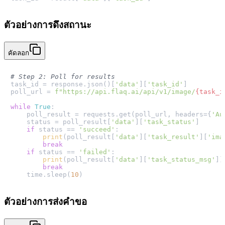
ตัวอย่างการดึงสถานะ
คัดลอก
# Step 2: Poll for results
task_id = response.json()[
'data'
][
'task_id'
]

poll_url = 
f"https://api.flaq.ai/api/v1/image/
{task_i
while
True
:

    poll_result = requests.get(poll_url, headers={
'Au
    status = poll_result[
'data'
][
'task_status'
]

if
 status == 
'succeed'
:

print
(poll_result[
'data'
][
'task_result'
][
'ima
break
if
 status == 
'failed'
:

print
(poll_result[
'data'
][
'task_status_msg'
])

break
    time.sleep(
10
ตัวอย่างการส่งคำขอ