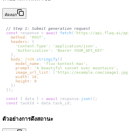
คัดลอก
// Step 1: Submit generation request
const
 response = 
await
fetch
(
'https://api.flaq.ai/api
method
: 
'POST'
,

headers
: {

'Content-Type'
: 
'application/json'
,

'Authorization'
: 
'Bearer YOUR_API_KEY'
  },

body
: 
JSON
.
stringify
({

model_name
: 
'flux-kontext-max'
,

prompt
: 
'A beautiful sunset over mountains'
,

image_url_list
: [
'https://example.com/image1.jpg'
width
: 
16
,

height
: 
9
  })

});

const
 { data } = 
await
 response.
json
const
 taskId = data.
task_id
ตัวอย่างการดึงสถานะ