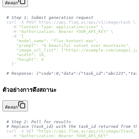
คัดลอก
# Step 1: Submit generation request
curl -X POST https://api.flaq.ai/api/v1/image/task \

  -H 
"Content-Type: application/json"
 \

  -H 
"Authorization: Bearer YOUR_API_KEY"
 \

  -d 
'{

    "model_name": "flux-kontext-max",

    "prompt": "A beautiful sunset over mountains",

    "image_url_list": ["https://example.com/image1.jp
    "width": 16,

    "height": 9

  }'
# Response: {"code":0,"data":{"task_id":"abc123","tas
ตัวอย่างการดึงสถานะ
คัดลอก
# Step 2: Poll for results
# Replace {task_id} with the task_id returned from th
curl -X GET 
"https://api.flaq.ai/api/v1/image/{task_i
  -H 
"Authorization: Bearer YOUR_API_KEY"