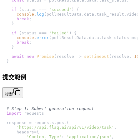
const
 status = pollResultData.
data
.
task_status
;

if
 (status === 
'succeed'
) {

console
.
log
(pollResultData.
data
.
task_result
.
video
break
;

  }

if
 (status === 
'failed'
) {

console
.
error
(pollResultData.
data
.
task_status_msg
break
;

  }

await
new
Promise
(
resolve
 =>
setTimeout
(resolve, 
10
提交範例
複製
# Step 1: Submit generation request
import
 requests

response = requests.post(

'https://api.flaq.ai/api/v1/video/task'
,

    headers={

'Content-Type'
: 
'application/json'
,
