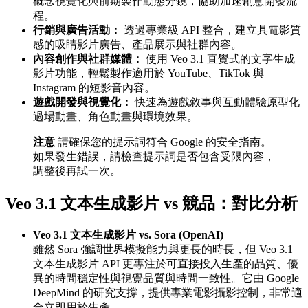
概念視覺化與前期製作動態分鏡，協助加速創意開發流
程。
行銷與廣告活動：
透過專業級 API 整合，建立具電影質
感的吸睛影片廣告、產品展示與社群內容。
內容創作與社群媒體：
使用 Veo 3.1 直覺式的文字生成
影片功能，輕鬆製作適用於 YouTube、TikTok 與
Instagram 的短影音內容。
遊戲開發與視覺化：
快速為遊戲敘事與互動體驗原型化
過場動畫、角色動畫與環境效果。
注意
請確保您的提示詞符合 Google 的安全指南。
如果發生錯誤，請檢查提示詞是否包含受限內容，
調整後再試一次。
Veo 3.1 文本生成影片 vs 競品：對比分析
Veo 3.1 文本生成影片 vs. Sora (OpenAI)
雖然 Sora 強調世界模擬能力與更長的時長，但 Veo 3.1
文本生成影片 API 更專注於可直接投入生產的品質、優
異的時間穩定性與視覺品質與時間一致性。它由 Google
DeepMind 的研究支撐，提供專業電影攝影控制，非常適
合立即用於生產。