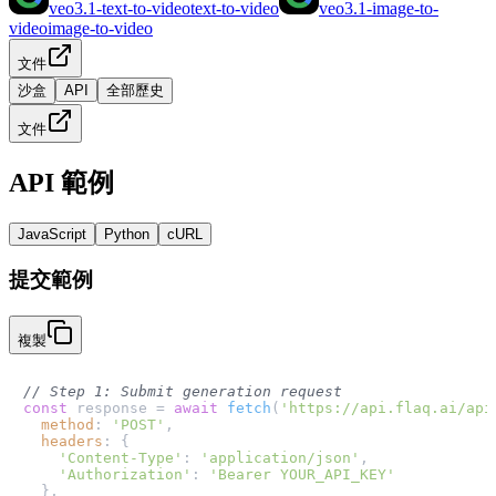
veo3.1-text-to-video
text-to-video
veo3.1-image-to-
video
image-to-video
文件
沙盒
API
全部歷史
文件
API 範例
JavaScript
Python
cURL
提交範例
複製
// Step 1: Submit generation request
const
 response = 
await
fetch
(
'https://api.flaq.ai/api
method
: 
'POST'
,

headers
: {

'Content-Type'
: 
'application/json'
,

'Authorization'
: 
'Bearer YOUR_API_KEY'
  },
