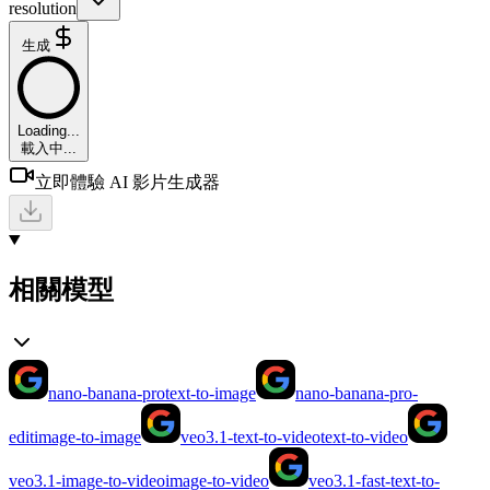
resolution
生成
Loading...
載入中...
立即體驗 AI 影片生成器
相關模型
nano-banana-pro
text-to-image
nano-banana-pro-
edit
image-to-image
veo3.1-text-to-video
text-to-video
veo3.1-image-to-video
image-to-video
veo3.1-fast-text-to-