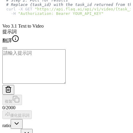
# Step 2: Poll for results
# Replace {task_id} with the task_id returned from th
curl -X GET 
"https://api.flaq.ai/api/v1/video/{task_i
  -H 
"Authorization: Bearer YOUR_API_KEY"
Veo 3.1 Text to Video
提示詞
翻譯
複製
0
/
2000
優化提示詞
ratio