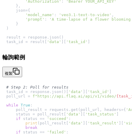
'Authorization'
: 
'Bearer YOUR_API_KEY'
    },

    json={

'model_name'
: 
'veo3.1-text-to-video'
,

'prompt'
: 
'A time-lapse of a flower blooming 
    }

)

result = response.json()

task_id = result[
'data'
][
'task_id'
輪詢範例
複製
# Step 2: Poll for results
task_id = response.json()[
'data'
][
'task_id'
]

poll_url = 
f"https://api.flaq.ai/api/v1/video/
{task_i
while
True
:

    poll_result = requests.get(poll_url, headers={
'Au
    status = poll_result[
'data'
][
'task_status'
]

if
 status == 
'succeed'
:

print
(poll_result[
'data'
][
'task_result'
][
'vid
break
if
 status == 
'failed'
:
