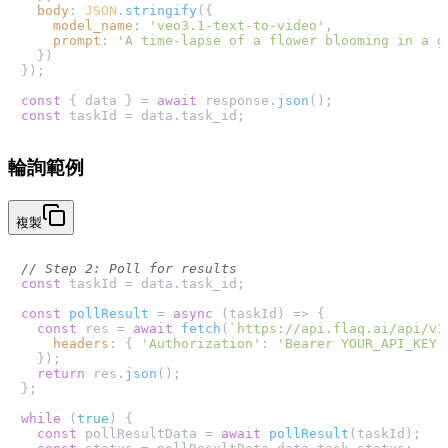
body
: 
JSON
.
stringify
({

model_name
: 
'veo3.1-text-to-video'
,

prompt
: 
'A time-lapse of a flower blooming in a g
  })

});

const
 { data } = 
await
 response.
json
const
 taskId = data.
task_id
輪詢範例
複製
// Step 2: Poll for results
const
 taskId = data.
task_id
;

const
pollResult
 = 
async
 (
taskId
) => {

const
 res = 
await
fetch
(
`https://api.flaq.ai/api/v1
headers
: { 
'Authorization'
: 
'Bearer YOUR_API_KEY'
  });

return
 res.
json
();

};

while
 (
true
) {

const
 pollResultData = 
await
pollResult
(taskId);
