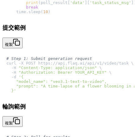
print
(poll_result[
'data'
][
'task_status_msg'
])

break
    time.sleep(
10
提交範例
複製
# Step 1: Submit generation request
curl -X POST https://api.flaq.ai/api/v1/video/task \

  -H 
"Content-Type: application/json"
 \

  -H 
"Authorization: Bearer YOUR_API_KEY"
 \

  -d 
'{

    "model_name": "veo3.1-text-to-video",

    "prompt": "A time-lapse of a flower blooming in a 
  }'
輪詢範例
複製