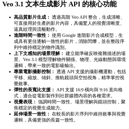
Veo 3.1 文本生成影片 API 的核心功能
高品質影片生成：
透過高階 Veo API 整合，生成清晰、
可直接用於生產的影片內容，具備驚人的視覺清晰度、
逼真紋理與流暢動作。
進階時間一致性：
使用 Google 進階影片合成模型，生
成具有更佳逐幀一致性的影片，消除閃爍，並在整段序
列中維持穩定的物件識別。
上下文感知的場景理解：
建立能準確反映複雜描述的場
景。Veo 3.1 模型理解物件關係、物理、光線動態與環境
邏輯，帶來一致的電影級輸出。
專業電影攝影控制：
透過 API 支援的攝影機運動，包括
平移、縮放、傾斜、推軌鏡頭與空拍視角，精準掌控視
覺敘事。
彈性的長寬比支援：
API 支援 16:9 橫向與 9:16 直向格
式，適合從電影製作到社群媒體內容的各種需求。
視覺表現：
強調時間一致性、場景理解與鏡頭控制，聚
焦穩定的視覺生成能力。
延伸場景一致性：
在較長的影片序列中維持敘事與視覺
邏輯，具備更強的長篇一致性。