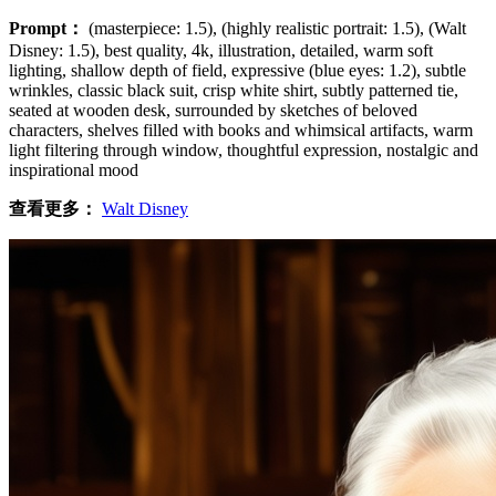
Prompt：
(masterpiece: 1.5), (highly realistic portrait: 1.5), (Walt
Disney: 1.5), best quality, 4k, illustration, detailed, warm soft
lighting, shallow depth of field, expressive (blue eyes: 1.2), subtle
wrinkles, classic black suit, crisp white shirt, subtly patterned tie,
seated at wooden desk, surrounded by sketches of beloved
characters, shelves filled with books and whimsical artifacts, warm
light filtering through window, thoughtful expression, nostalgic and
inspirational mood
查看更多：
Walt Disney