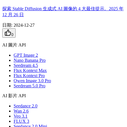
探索 Stable Diffusion 生成式 AI 圖像的 4 大最佳提示。2025 年
12 月 26 日
日期
:
2024-12-27
0
AI 圖片 API
GPT Image 2
Nano Banana Pro
Seedream 4.5
Flux Kontext Max
Flux Kontext Pro
Qwen Image 3.0 Pro
Seedream 5.0 Pro
AI 影片 API
Seedance 2.0
Wan 2.6
Veo 3.1
FLUX 3
Seedance 2.0 Mini