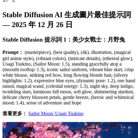
Stable Diffusion AI 生成圖片最佳提示詞
— 2025 年 12 月 26 日
Stable Diffusion 提示詞 1：美少女戰士：月野兔
Prompt：
(masterpiece), (best quality), (4k), illustration, (magical
girl anime style), (vibrant colors), (intricate details), (ethereal glow),
Usagi Tsukino, (Sailor Moon: 1.5), standing gracefully atop a
(moonlit rooftop: 1.3), iconic sailor uniform, vibrant blue skirt, crisp
white blouse, striking red bow, long flowing blonde hair, (silvery
highlights: 1.2), expressive blue eyes, (dynamic pose: 1.2), one hand
raised, magical wand, (celestial energy: 1.3), night sky, deep indigo,
twinkling stars, luminous full moon, soft glow, shimmering stardust,
delicate cherry blossom petals, gentle breeze, (heroic and whimsical
mood: 1.4), sense of adventure and hope
查看更多：
Sailor Moon: Usagi Tsukino