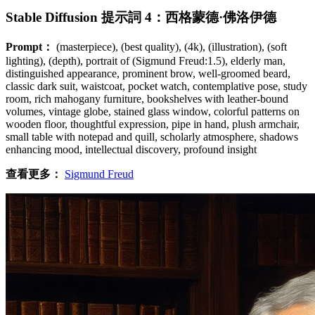
Stable Diffusion 提示詞 4：西格蒙德·佛洛伊德
Prompt：
(masterpiece), (best quality), (4k), (illustration), (soft
lighting), (depth), portrait of (Sigmund Freud:1.5), elderly man,
distinguished appearance, prominent brow, well-groomed beard,
classic dark suit, waistcoat, pocket watch, contemplative pose, study
room, rich mahogany furniture, bookshelves with leather-bound
volumes, vintage globe, stained glass window, colorful patterns on
wooden floor, thoughtful expression, pipe in hand, plush armchair,
small table with notepad and quill, scholarly atmosphere, shadows
enhancing mood, intellectual discovery, profound insight
查看更多：
Sigmund Freud