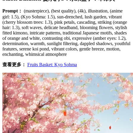
Prompt：
(masterpiece), (best quality), (4k), illustration, (anime
girl: 1.5), (Kyo Sohma: 1.5), sun-drenched, lush garden, vibrant
(cherry blossom trees: 1.3), pink petals, cascading, striking (orange
hair: 1.3), soft waves, delicate headband, blooming flowers, stylish
fitted kimono, intricate patterns, traditional Japanese motifs, shades
of orange and white, contrasting obi, expressive (amber eyes: 1.2),
determination, warmth, sunlight filtering, dappled shadows, youthful
features, serene koi pond, vibrant colors, gentle breeze, motion,
enchanting, whimsical atmosphere
查看更多：
Fruits Basket: Kyo Sohma