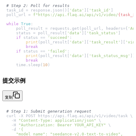
# Step 2: Poll for results
task_id = response.json()[
'data'
][
'task_id'
]

poll_url = 
f"https://api.flaq.ai/api/v1/video/
{task_i
while
True
:

    poll_result = requests.get(poll_url, headers={
'Au
    status = poll_result[
'data'
][
'task_status'
]

if
 status == 
'succeed'
:

print
(poll_result[
'data'
][
'task_result'
][
'vid
break
if
 status == 
'failed'
:

print
(poll_result[
'data'
][
'task_status_msg'
])

break
    time.sleep(
10
提交示例
复制
# Step 1: Submit generation request
curl -X POST https://api.flaq.ai/api/v1/video/task \

  -H 
"Content-Type: application/json"
 \

  -H 
"Authorization: Bearer YOUR_API_KEY"
 \

  -d 
'{

    "model_name": "seedance-v2.0-text-to-video",
