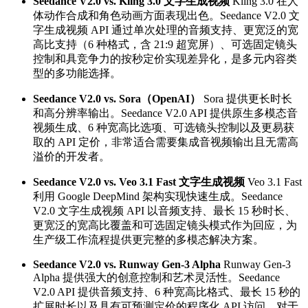
Seedance V2.0 vs. Kling 3.0 文字生成视频
Kling 3.0 在人
体动作合成和角色动画方面表现出色。Seedance V2.0 文
字生成视频 API 通过单次处理的音频支持、更宽泛的宽
高比支持（6 种格式，含 21:9 超宽屏）、可选固定镜头
控制和具竞争力的按秒定价实现差异化，是多元内容类
型的多功能选择。
Seedance V2.0 vs. Sora（OpenAI）
Sora 提供更长时长
和高分辨率输出。Seedance V2.0 API 提供原生多模态音
视频生成、6 种宽高比选项、可选镜头控制以及更易获
取的 API 定价，非常适合需要集成音视频输出且无需高
溢价的开发者。
Seedance V2.0 vs. Veo 3.1 Fast 文字生成视频
Veo 3.1 Fast
利用 Google DeepMind 架构实现快速生成。Seedance
V2.0 文字生成视频 API 以音频支持、最长 15 秒时长、
更宽泛的宽高比覆盖和可选固定镜头模式作为回应，为
生产级工作流程提供更完整的多模态解决方案。
Seedance V2.0 vs. Runway Gen-3 Alpha
Runway Gen-3
Alpha 提供强大的创意控制和艺术灵活性。Seedance
V2.0 API 提供音频支持、6 种宽高比格式、最长 15 秒的
扩展时长以及具有可预测定价的程序化 API 访问，对于