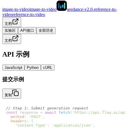
image-to-video
image-to-video
seedance-v2.0-reference-to-
video
reference-to-video
文档
实验区
API接口
全部历史
文档
API 示例
JavaScript
Python
cURL
提交示例
复制
// Step 1: Submit generation request
const
 response = 
await
fetch
(
'https://api.flaq.ai/api
method
: 
'POST'
,

headers
: {

'Content-Type'
: 
'application/json'
,
