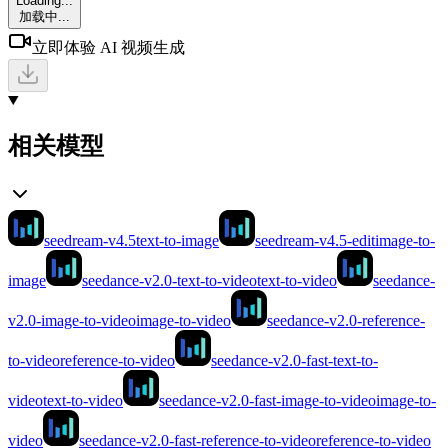
Loading...
加载中...
立即体验 AI 视频生成
相关模型
seedream-v4.5
text-to-image
seedream-v4.5-edit
image-to-
image
seedance-v2.0-text-to-video
text-to-video
seedance-
v2.0-image-to-video
image-to-video
seedance-v2.0-reference-
to-video
reference-to-video
seedance-v2.0-fast-text-to-
video
text-to-video
seedance-v2.0-fast-image-to-video
image-to-
video
seedance-v2.0-fast-reference-to-video
reference-to-video