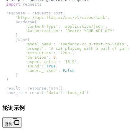
import
 requests

response = requests.post(

'https://api.flaq.ai/api/v1/video/task'
,

    headers={

'Content-Type'
: 
'application/json'
,

'Authorization'
: 
'Bearer YOUR_API_KEY'
    },

    json={

'model_name'
: 
'seedance-v2.0-text-to-video'
,

'prompt'
: 
'A cat playing with a ball of yarn 
'resolution'
: 
'720p'
,

'duration'
: 
8
,

'aspect_ratio'
: 
'16:9'
,

'sound'
: 
True
,

'camera_fixed'
: 
False
    }

)

result = response.json()

task_id = result[
'data'
][
'task_id'
轮询示例
复制