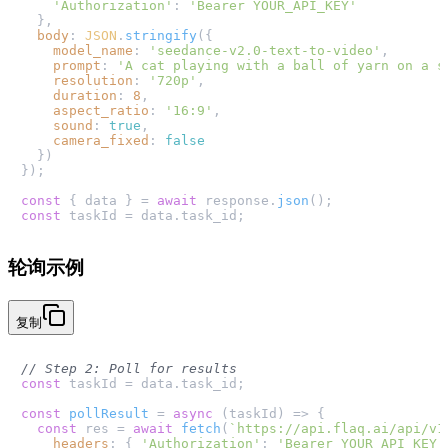
'Authorization'
: 
'Bearer YOUR_API_KEY'
  },

body
: 
JSON
.
stringify
({

model_name
: 
'seedance-v2.0-text-to-video'
,

prompt
: 
'A cat playing with a ball of yarn on a s
resolution
: 
'720p'
,

duration
: 
8
,

aspect_ratio
: 
'16:9'
,

sound
: 
true
,

camera_fixed
: 
false
  })

});

const
 { data } = 
await
 response.
json
const
 taskId = data.
task_id
轮询示例
复制
// Step 2: Poll for results
const
 taskId = data.
task_id
;

const
pollResult
 = 
async
 (
taskId
) => {

const
 res = 
await
fetch
(
`https://api.flaq.ai/api/v1
headers
: { 
'Authorization'
: 
'Bearer YOUR_API_KEY'