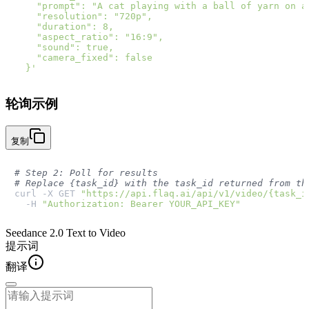
    "prompt": "A cat playing with a ball of yarn on a 
    "resolution": "720p",

    "duration": 8,

    "aspect_ratio": "16:9",

    "sound": true,

    "camera_fixed": false

  }'
轮询示例
复制
# Step 2: Poll for results
# Replace {task_id} with the task_id returned from th
curl -X GET 
"https://api.flaq.ai/api/v1/video/{task_i
  -H 
"Authorization: Bearer YOUR_API_KEY"
Seedance 2.0 Text to Video
提示词
翻译