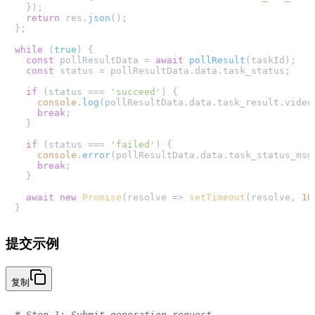
  });

return
 res.
json
();

};

while
 (
true
) {

const
 pollResultData = 
await
pollResult
(taskId);

const
 status = pollResultData.
data
.
task_status
;

if
 (status === 
'succeed'
) {

console
.
log
(pollResultData.
data
.
task_result
.
video
break
;

  }

if
 (status === 
'failed'
) {

console
.
error
(pollResultData.
data
.
task_status_msg
break
;

  }

await
new
Promise
(
resolve
 =>
setTimeout
(resolve, 
10
提交示例
复制
# Step 1: Submit generation request