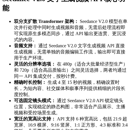
能
双分支扩散 Transformer 架构：
Seedance V2.0 模型在单
次并行处理中同时生成视频和音频，无需后处理流程即
可实现原生多模态同步，通过 API 输出更连贯、更沉浸
式的内容。
音频支持：
通过 Seedance V2.0 文字生成视频 API 直接
生成视频，无需单独的音频编辑工作流，输出即可直接
用于生产环境。
灵活的分辨率选项：
在 480p（适合大批量经济型生产）
和 720p（适合高品质输出）之间灵活选择，两者均通过
同一 API 集成交付，按秒计费。
精确时长控制：
生成 4 至 15 秒的视频，精确设置时
长，为短内容、社交媒体和叙事序列提供精细的片段长
度控制。
可选固定镜头模式：
通过 Seedance V2.0 API 锁定镜头
位置，实现稳定的静态构图，非常适合产品展示、主播
视频和受控场景生成。
宽泛的宽高比支持：
API 支持 6 种宽高比，包括 21:9 超
宽屏、16:9 横屏、9:16 竖屏、1:1 正方形、4:3 标准和 3:4